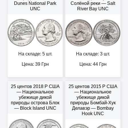
Dunes National Park
Солёной реки — Salt
UNC
River Bay UNC
На складе: 5 шт.
На складе: 3 шт.
Цена:
39
Грн
Цена:
44
Грн
25 центов 2018 P США
25 центов 2015 P США
— Национальное
— Национальное
убежище дикой
убежище дикой
природы острова Блок
природы Бомбай-Хук
— Block Island UNC
Делавэр — Bombay
Hook UNC