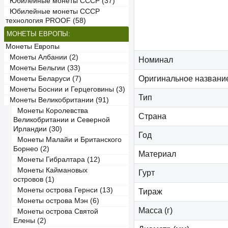
Юбилейные монеты СССР (37)
Юбилейные монеты СССР
технология PROOF (58)
МОНЕТЫ ЕВРОПЫ:
Монеты Европы
Монеты Албании (2)
Номинал
Монеты Бельгии (33)
Оригинальное названи
Монеты Беларуси (7)
Монеты Боснии и Герцеговины (3)
Тип
Монеты Великобритании (91)
Монеты Королевства
Страна
Великобритании и Северной
Ирландии (30)
Год
Монеты Малайи и Британского
Борнео (2)
Материал
Монеты Гибралтара (12)
Монеты Каймановых
Гурт
островов (1)
Монеты острова Гернси (13)
Тираж
Монеты острова Мэн (6)
Масса (г)
Монеты острова Святой
Елены (2)