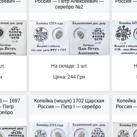
сеевич —
Россия — Петр Алексеевич —
Россия 
1
серебро №2
т.
На складе: 1 шт.
Н
н
Цена:
244
Грн
96 — 1697
Копейка (чешуя) 1702 Царская
Копейка
— Петр
Россия — Петр І — серебро
Россия —
ребро