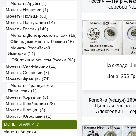
Россия — Петр Алек
Монеты Арубы (1)
серебро №
Монеты Норвегии (1)
Монеты Польши (69)
Монеты Португалии (14)
Монеты России (140)
Монеты Допетровской эпохи (16)
Обиходные монеты России (16)
Монеты Российской
Империи (14)
Юбилейные монеты России (93)
На складе: 1 ш
Монеты Сан-Марино (11)
Монеты Словении (7)
Цена:
255
Гр
Монеты Франции (74)
Монеты Французской
Полинезии (1)
Монеты Хорватии (6)
Копейка (чешуя) 16
Монеты Швейцарии (28)
Царская Россия 
Монеты Швеции (3)
Алексеевич — се
Монеты Югославии (1)
МОНЕТЫ АФРИКИ
Монеты Африки