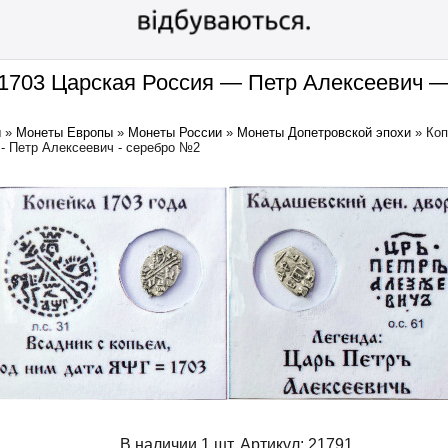
 1703 Царская Россия — Петр Алексеевич 
ы
»
Монеты Европы
»
Монеты России
»
Монеты Допетровской эпохи
»
Коп
 - Петр Алексеевич - серебро №2
В наличии 1 шт.
Артикул:
21791