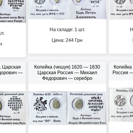
На складе: 1 шт.
Н
т.
Цена:
244
Грн
н
1 Царская
Копейка (чешуя) 1620 — 1630
Копейка
дорович —
Царская Россия — Михаил
Россия —
1
Федорович — серебро
Н