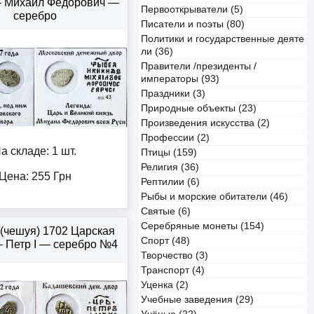
— Михаил Федорович —
Первооткрыватели (5)
серебро
Писатели и поэты (80)
Политики и государственные деяте
ли (36)
Правители /президенты /
императоры (93)
Праздники (3)
Природные объекты (23)
Произведения искусства (2)
Профессии (2)
а складе: 1 шт.
Птицы (159)
Религия (36)
Цена:
255
Грн
Рептилии (6)
Рыбы и морские обитатели (46)
Святые (6)
Серебряные монеты (154)
 (чешуя) 1702 Царская
Спорт (48)
 Петр І — серебро №4
Творчество (3)
Транспорт (4)
Уценка (2)
Учебные заведения (29)