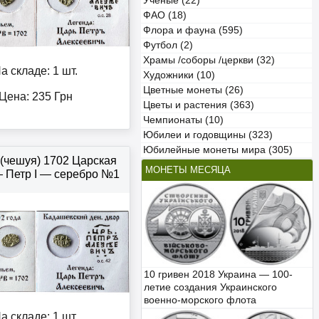
Учёные (22)
ФАО (18)
Флора и фауна (595)
Футбол (2)
Храмы /соборы /церкви (32)
а складе: 1 шт.
Художники (10)
Цветные монеты (26)
Цена:
235
Грн
Цветы и растения (363)
Чемпионаты (10)
Юбилеи и годовщины (323)
Юбилейные монеты мира (305)
 (чешуя) 1702 Царская
МОНЕТЫ МЕСЯЦА
 Петр І — серебро №1
10 гривен 2018 Украина — 100-
летие создания Украинского
военно-морского флота
а складе: 1 шт.