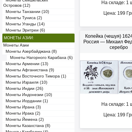
Монеты Сейшельских
На складе: 1 ш
Островов (12)
Монеты Танзании (10)
Цена:
199
Гр
Монеты Туниса (2)
Монеты Уганды (14)
Монеты Эритреи (6)
Копейка (чешуя) 162
МОНЕТЫ АЗИИ:
Россия — Михаил Фе
Монеты Азии
серебро
Монеты Азербайджана (8)
Монеты Нагорного Карабаха (6)
Монеты Армении (13)
Монеты Афганистана (9)
Монеты Восточного Тимора (1)
Монеты Израиля (10)
Монеты Индии (26)
Монеты Индонезии (10)
Монеты Иордании (1)
На складе: 1 ш
Монеты Ирана (3)
Монеты Ирака (2)
Цена:
199
Гр
Монеты Йемена (2)
Монеты Казахстана (8)
Монеты Камбоджи (4)