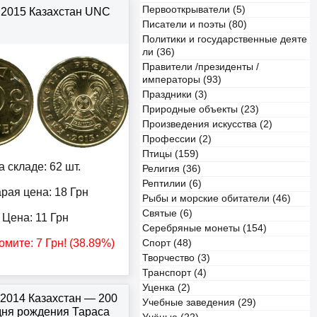
Первооткрыватели (5)
е 2015 Казахстан UNC
Писатели и поэты (80)
Политики и государственные деяте
ли (36)
Правители /президенты /
императоры (93)
Праздники (3)
Природные объекты (23)
Произведения искусства (2)
Профессии (2)
Птицы (159)
а складе: 62 шт.
Религия (36)
Рептилии (6)
рая цена: 18
Грн
Рыбы и морские обитатели (46)
Святые (6)
Цена:
11
Грн
Серебряные монеты (154)
омите:
7
Грн
! (38.89%)
Спорт (48)
Творчество (3)
Транспорт (4)
Уценка (2)
 2014 Казахстан — 200
Учебные заведения (29)
 дня рождения Тараса