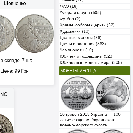
Учёные (22)
Шевченко
ФАО (18)
Флора и фауна (595)
Футбол (2)
Храмы /соборы /церкви (32)
Художники (10)
Цветные монеты (26)
Цветы и растения (363)
Чемпионаты (10)
Юбилеи и годовщины (323)
а складе: 7 шт.
Юбилейные монеты мира (305)
МОНЕТЫ МЕСЯЦА
Цена:
99
Грн
 UNC
10 гривен 2018 Украина — 100-
летие создания Украинского
военно-морского флота