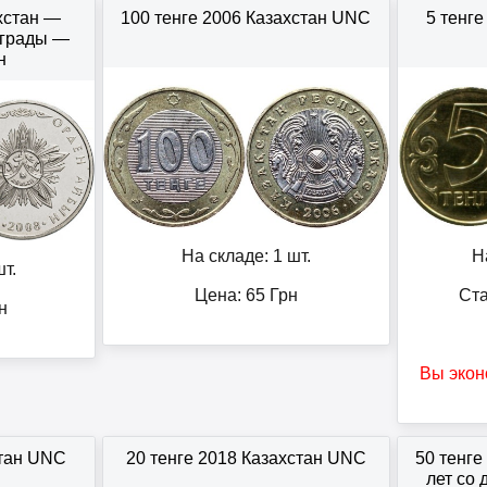
хстан —
100 тенге 2006 Казахстан UNC
5 тенг
аграды —
н
На складе: 1 шт.
Н
т.
Цена:
65
Грн
Ста
н
Вы экон
стан UNC
20 тенге 2018 Казахстан UNC
50 тенге
лет со