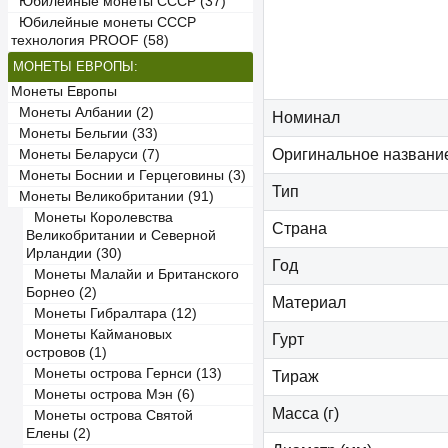
Юбилейные монеты СССР (37)
Юбилейные монеты СССР
технология PROOF (58)
МОНЕТЫ ЕВРОПЫ:
Монеты Европы
Монеты Албании (2)
Номинал
Монеты Бельгии (33)
Оригинальное названи
Монеты Беларуси (7)
Монеты Боснии и Герцеговины (3)
Тип
Монеты Великобритании (91)
Монеты Королевства
Страна
Великобритании и Северной
Ирландии (30)
Год
Монеты Малайи и Британского
Борнео (2)
Материал
Монеты Гибралтара (12)
Монеты Каймановых
Гурт
островов (1)
Монеты острова Гернси (13)
Тираж
Монеты острова Мэн (6)
Масса (г)
Монеты острова Святой
Елены (2)