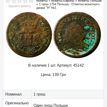
Монеты
»
Монеты Европы
»
Монеты Польши
»
1 грош 1754 Польша - Отметка монетного
Оцените монету
двора "H" №1
В наличии 1 шт.
Артикул:
45142
Цена:
139
Грн
Номинал
1 грош
Оригинально
Один грош Польши