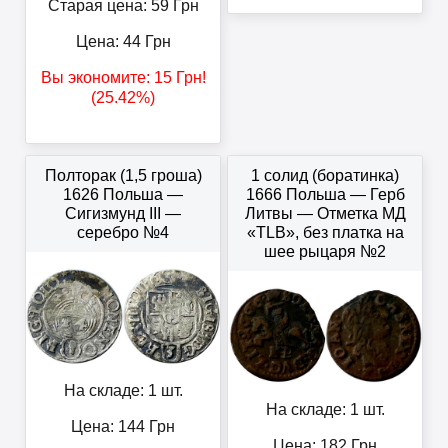
Старая цена: 59
Грн
Цена:
44
Грн
Вы экономите:
15
Грн
!
(25.42%)
Полторак (1,5 гроша)
1 солид (боратинка)
1626 Польша —
1666 Польша — Герб
Сигизмунд III —
Литвы — Отметка МД
серебро №4
«TLB», без платка на
шее рыцаря №2
На складе: 1 шт.
На складе: 1 шт.
Цена:
144
Грн
Цена:
182
Грн