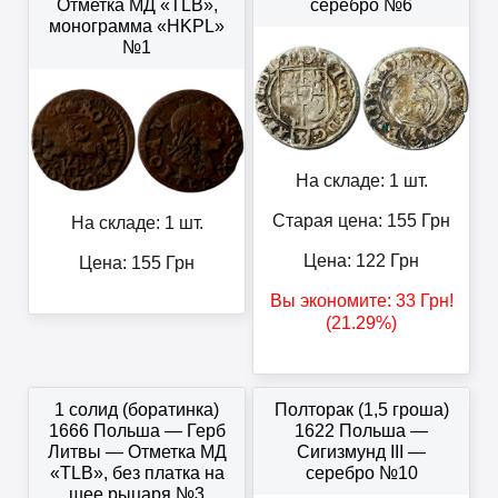
Отметка МД «TLB»,
серебро №6
монограмма «HKPL»
№1
На складе: 1 шт.
Старая цена: 155
Грн
На складе: 1 шт.
Цена:
122
Грн
Цена:
155
Грн
Вы экономите:
33
Грн
!
(21.29%)
1 солид (боратинка)
Полторак (1,5 гроша)
1666 Польша — Герб
1622 Польша —
Литвы — Отметка МД
Сигизмунд III —
«TLB», без платка на
серебро №10
шее рыцаря №3