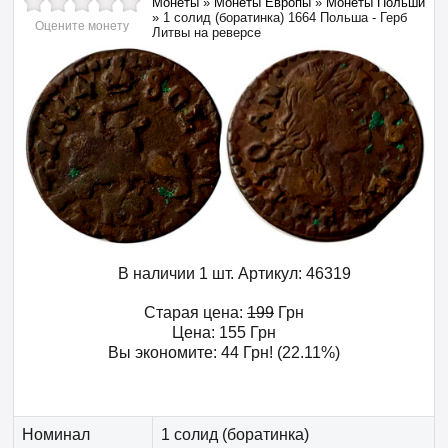
Монеты
»
Монеты Европы
»
Монеты Польши
»
1 солид (боратинка) 1664 Польша - Герб
Оцените монету
Литвы на реверсе
В наличии 1 шт.
Артикул:
46319
Старая цена:
199
Грн
Цена:
155
Грн
Вы экономите:
44
Грн
! (22.11%)
Номинал
1 солид (боратинка)