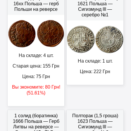
16xx Польша — герб
1621 Польша —
Польши на реверсе
Сигизмунд III —
серебро №1
На складе: 4 шт.
На складе: 1 шт.
Старая цена: 155
Грн
Цена:
222
Грн
Цена:
75
Грн
Вы экономите:
80
Грн
!
(51.61%)
1 солид (боратинка)
Полторак (1,5 гроша)
1666 Польша — Герб
1623 Польша —
Литвы на реверсе —
Сигизмунд III —