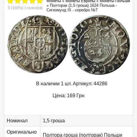
Монеты
»
Монеты Европы
»
Монеты Польши
»
Полторак (1,5 гроша) 1624 Польша -
5
(100%)
1
голос[ов]
Сигизмунд III - серебро №7
В наличии 1 шт.
Артикул:
44286
Цена:
169
Грн
Номинал
1,5 гроша
Оригинально
Полтора гроша (полторак) Польши