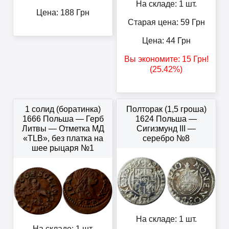
На складе: 1 шт.
Цена:
188
Грн
Старая цена: 59
Грн
Цена:
44
Грн
Вы экономите:
15
Грн
!
(25.42%)
1 солид (боратинка)
Полторак (1,5 гроша)
1666 Польша — Герб
1624 Польша —
Литвы — Отметка МД
Сигизмунд III —
«TLB», без платка на
серебро №8
шее рыцаря №1
На складе: 1 шт.
На складе: 1 шт.