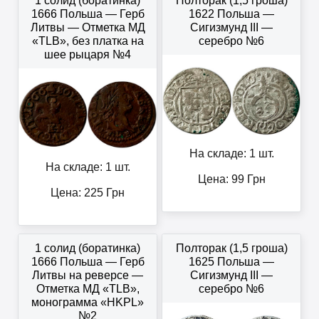
1 солид (боратинка)
Полторак (1,5 гроша)
1666 Польша — Герб
1622 Польша —
Литвы — Отметка МД
Сигизмунд III —
«TLB», без платка на
серебро №6
шее рыцаря №4
На складе: 1 шт.
На складе: 1 шт.
Цена:
99
Грн
Цена:
225
Грн
1 солид (боратинка)
Полторак (1,5 гроша)
1666 Польша — Герб
1625 Польша —
Литвы на реверсе —
Сигизмунд III —
Отметка МД «TLB»,
серебро №6
монограмма «HKPL»
№2