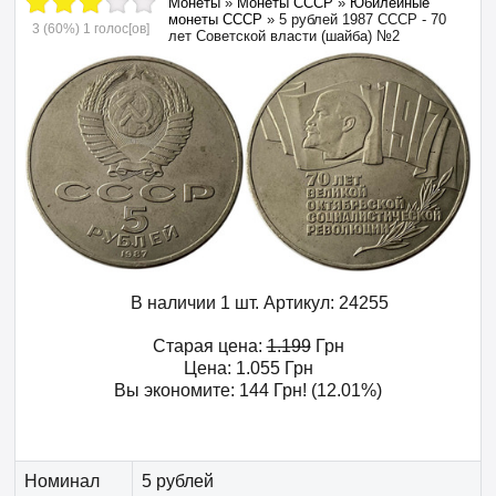
Монеты
»
Монеты СССР
»
Юбилейные
монеты СССР
»
5 рублей 1987 СССР - 70
3
(60%)
1
голос[ов]
лет Советской власти (шайба) №2
В наличии 1 шт.
Артикул:
24255
Старая цена:
1.199
Грн
Цена:
1.055
Грн
Вы экономите:
144
Грн
! (12.01%)
Номинал
5 рублей