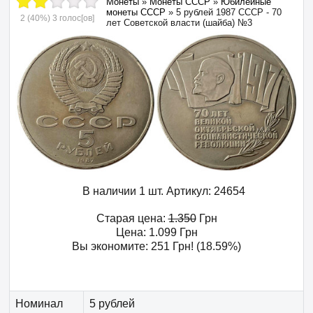
Монеты
»
Монеты СССР
»
Юбилейные
монеты СССР
»
5 рублей 1987 СССР - 70
2
(40%)
3
голос[ов]
лет Советской власти (шайба) №3
В наличии 1 шт.
Артикул:
24654
Старая цена:
1.350
Грн
Цена:
1.099
Грн
Вы экономите:
251
Грн
! (18.59%)
Номинал
5 рублей