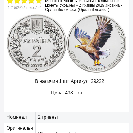
Монеты
»
Монеты Украины
»
Юбилейные
монеты Украины
»
2 гривны 2019 Украина -
5
(100%)
2
голос[ов]
Орлан-белохвост (Орлан-білохвіст)
В наличии 1 шт.
Артикул:
29222
Цена:
438
Грн
Номинал
2 гривны
Оригинальн