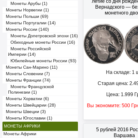
летие со дня рожден
Монеты Арубы (1)
Вернадского — бе
Монеты Норвегии (1)
монетного дв
Монеты Польши (69)
Монеты Португалии (14)
Монеты России (140)
Монеты Допетровской эпохи (16)
Обиходные монеты России (16)
Монеты Российской
Империи (14)
Юбилейные монеты России (93)
Монеты Сан-Марино (11)
На складе: 1 ш
Монеты Словении (7)
Монеты Франции (74)
Старая цена: 2.4
Монеты Французской
Полинезии (1)
Цена:
1.999
Г
Монеты Хорватии (6)
Вы экономите:
500
Гр
Монеты Швейцарии (28)
Монеты Швеции (3)
Монеты Югославии (1)
МОНЕТЫ АФРИКИ
5 рублей 2016 Ро
Монеты Африки
Варшава