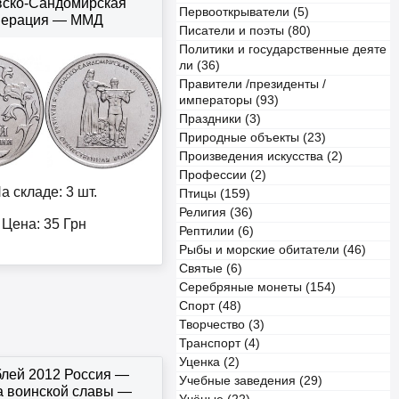
вско-Сандомирская
Первооткрыватели (5)
перация — ММД
Писатели и поэты (80)
Политики и государственные деяте
ли (36)
Правители /президенты /
императоры (93)
Праздники (3)
Природные объекты (23)
Произведения искусства (2)
Профессии (2)
а складе: 3 шт.
Птицы (159)
Религия (36)
Цена:
35
Грн
Рептилии (6)
Рыбы и морские обитатели (46)
Святые (6)
Серебряные монеты (154)
Спорт (48)
Творчество (3)
Транспорт (4)
Уценка (2)
блей 2012 Россия —
Учебные заведения (29)
а воинской славы —