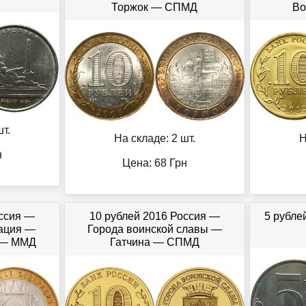
Торжок — СПМД
В
т.
На складе: 2 шт.
Н
н
Цена:
68
Грн
оссия —
10 рублей 2016 Россия —
5 рубле
ация —
Города воинской славы —
 — ММД
Гатчина — СПМД