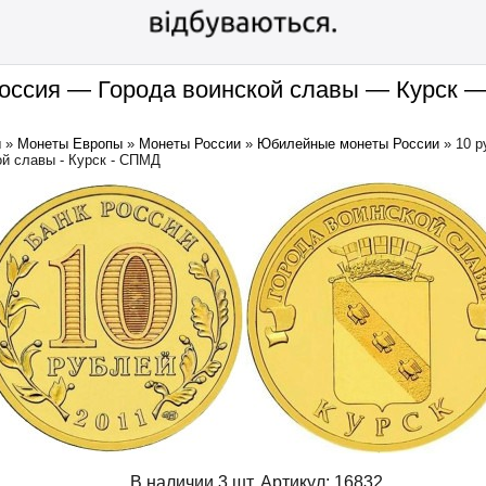
Россия — Города воинской славы — Курск
ы
»
Монеты Европы
»
Монеты России
»
Юбилейные монеты России
»
10 р
ой славы - Курск - СПМД
В наличии 3 шт.
Артикул:
16832