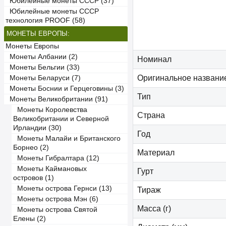
Юбилейные монеты СССР (37)
Юбилейные монеты СССР
технология PROOF (58)
МОНЕТЫ ЕВРОПЫ:
Монеты Европы
Монеты Албании (2)
Номинал
Монеты Бельгии (33)
Оригинальное названи
Монеты Беларуси (7)
Монеты Боснии и Герцеговины (3)
Тип
Монеты Великобритании (91)
Монеты Королевства
Страна
Великобритании и Северной
Ирландии (30)
Год
Монеты Малайи и Британского
Борнео (2)
Материал
Монеты Гибралтара (12)
Монеты Каймановых
Гурт
островов (1)
Монеты острова Гернси (13)
Тираж
Монеты острова Мэн (6)
Масса (г)
Монеты острова Святой
Елены (2)