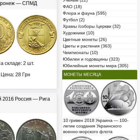
Учёные (22)
оронеж — СПМД
ФАО (18)
Флора и фауна (595)
Футбол (2)
Храмы /соборы /церкви (32)
Художники (10)
Цветные монеты (26)
Цветы и растения (363)
Чемпионаты (10)
Юбилеи и годовщины (323)
а складе: 2 шт.
Юбилейные монеты мира (305)
Цена:
28
Грн
МОНЕТЫ МЕСЯЦА
й 2016 Россия — Рига
10 гривен 2018 Украина — 100-
летие создания Украинского
военно-морского флота