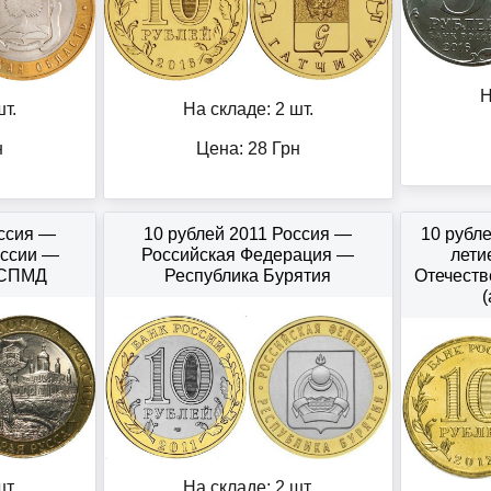
Н
т.
На складе: 2 шт.
н
Цена:
28
Грн
оссия —
10 рублей 2011 Россия —
10 рубл
оссии —
Российская Федерация —
лети
 СПМД
Республика Бурятия
Отечеств
т.
На складе: 2 шт.