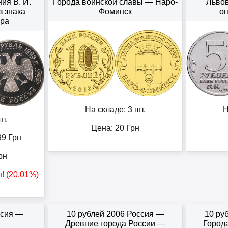
ия В. И.
Города воинской славы — Наро-
Льво
з знака
Фоминск
о
ора
На складе: 3 шт.
Н
т.
Цена:
20
Грн
99
Грн
рн
н
! (20.01%)
ссия —
10 рублей 2006 Россия —
10 ру
Древние города России —
Город