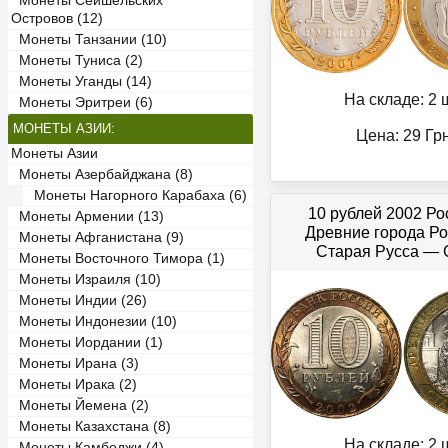
Монеты Сейшельских
Островов (12)
Монеты Танзании (10)
Монеты Туниса (2)
Монеты Уганды (14)
На складе: 2 ш
Монеты Эритреи (6)
МОНЕТЫ АЗИИ:
Цена:
29
Гр
Монеты Азии
Монеты Азербайджана (8)
Монеты Нагорного Карабаха (6)
10 рублей 2002 Р
Монеты Армении (13)
Древние города Р
Монеты Афганистана (9)
Старая Русса —
Монеты Восточного Тимора (1)
Монеты Израиля (10)
Монеты Индии (26)
Монеты Индонезии (10)
Монеты Иордании (1)
Монеты Ирана (3)
Монеты Ирака (2)
Монеты Йемена (2)
Монеты Казахстана (8)
На складе: 2 ш
Монеты Камбоджи (4)