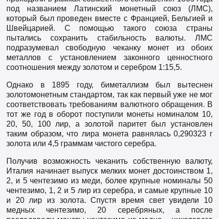
под названием Латинский монетный союз (ЛМС),
который был проведен вместе с Францией, Бельгией и
Швейцарией. С помощью такого союза страны
пытались сохранить стабильность валюты. ЛМС
подразумевал свободную чеканку монет из обоих
металлов с установлением законного ценностного
соотношения между золотом и серебром 1:15,5.
Однако в 1895 году, биметаллизм был вытеснен
золотомонетным стандартом, так как первый уже не мог
соответствовать требованиям валютного обра­щения. В
тот же год в оборот поступили монеты номиналом 10,
20, 50, 100 лир, а золотой паритет был установлен
таким образом, что лира монета равнялась 0,290323 г
золота или 4,5 граммам чистого серебра.
Получив возможность чеканить собственную валюту,
Италия начинает выпуск мелких монет достоинством 1,
2, и 5 чентезимо из меди, более крупные номиналы 50
чентезимо, 1, 2 и 5 лир из серебра, и самые крупные 10
и 20 лир из золота. Спустя время свет увидели 10
медных чентезимо, 20 серебряных, а после