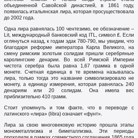
объединенной Савойской династией, в 1861 году,
появилась итальянская лира, которая просуществовала
до 2002 года.
Одна лира равнялась 100 чентезимо, ее обозначение –
Lit, международный банковский код ITL, символ ₤. Если
оглянуться назад, к годам эдак 780-790, мы увидим, что
благодаря реформе императора Карла Великого, на
смену римским золотым солидам пришли серебряные
каролингские денарии. Во всей Римской Империи
чистота серебра была равна 1,67 грамма в одной
монете. Счетная единица в те времена называлась
лира, только тогда это название символизировало не
монету, а единицу измерения, которая равнялась 240
денариям или 20 солидам. Она имела вес
приблизительно 410 грамм.
Стоит упомянуть и том факте, что в переводе с
латинского «лира» (libra) означает «фунт».
Лира за свою многовековую историю прошла этапы
монометаллизма и биметаллизма. Эти периоды
проходили в рамках совместного соглашения 1865 года