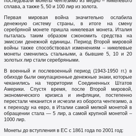
последовали монеты чентезимо из медно – никелевого
сплава, а также 5, 50 и 100 лир из золота.
Первая мировая война значительно ослабила
денежную систему страны, в итоге на смену
серебряной монете пришла никелевая монета. Италия
пыталась таким образом сэкономить средства на
эмиссии денежной единицы. Период Второй мировой
войны также способствовал изменениям – никелевые
монеты сменились стальными, а бывшие 5, 10 и 20
золотых лир стали серебряными.
В военный и послевоенный период (1943-1950 гг.) в
обиходе были оккупационные денежные знаки, которые
чеканились на территории Соединенных Штатов
Америки. Спустя время, после Второй мировой,
экономического кризиса и инфляции, постепенно
перестали чеканится и исчезли из оборота чентезимо, а
к переходу на евро, в Италии самой мелкой монетой в
обращении стала — 5 лир, а самой крупной монетой –
1000 лир.
Монеты до вступления в ЕС с 1861 года по 2001 год: