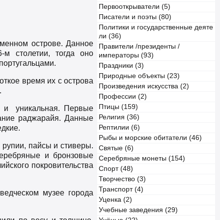
Первооткрыватели (5)
Писатели и поэты (80)
Политики и государственные деяте
ли (36)
менном острове. Данное
Правители /президенты /
-м столетии, тогда оно
императоры (93)
португальцами.
Праздники (3)
Природные объекты (23)
откое время их с острова
Произведения искусства (2)
.
Профессии (2)
Птицы (159)
 и
уникальная. Первые
Религия (36)
вание раджарайя. Данные
едкие.
Рептилии (6)
Рыбы и морские обитатели (46)
рупии, пайсы и стиверы.
Святые (6)
серебряные и бронзовые
Серебряные монеты (154)
лийского покровительства
Спорт (48)
Творчество (3)
Транспорт (4)
ведческом музее города
Уценка (2)
Учебные заведения (29)