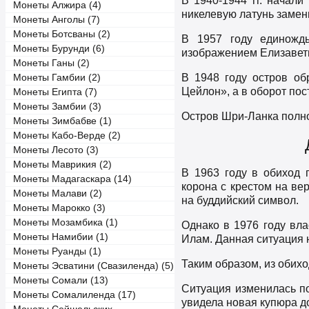
В 1940-1944 гг. начали
Монеты Алжира (4)
никелевую латунь замени
Монеты Анголы (7)
Монеты Ботсваны (2)
В 1957 году единожд
Монеты Бурунди (6)
изображением Елизаветы
Монеты Ганы (2)
В 1948 году остров об
Монеты Гамбии (2)
Цейлон», а в оборот пос
Монеты Египта (7)
Монеты Замбии (3)
Остров Шри-Ланка полно
Монеты Зимбабве (1)
Монеты Кабо-Верде (2)
Монеты Лесото (3)
Монеты Маврикия (2)
В 1963 году в обиход 
Монеты Мадагаскара (14)
корона с крестом на ве
Монеты Малави (2)
на буддийский символ.
Монеты Марокко (3)
Монеты Мозамбика (1)
Однако в 1976 году вла
Монеты Намибии (1)
Илам. Данная ситуация н
Монеты Руанды (1)
Таким образом, из обих
Монеты Эсватини (Свазиленда) (5)
Монеты Сомали (13)
Ситуация изменилась по
Монеты Сомалиленда (17)
увидела новая купюра д