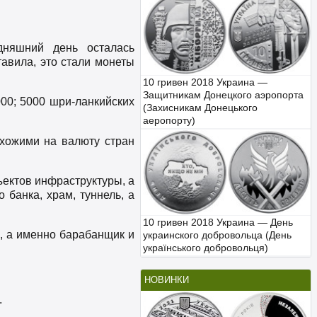
дняшний день осталась
авила, это стали монеты
10 гривен 2018 Украина —
Защитникам Донецкого аэропорта
000; 5000 шри-ланкийских
(Захисникам Донецького
аеропорту)
хожими на валюту стран
ъектов инфраструктуры, а
 банка, храм, туннель, а
10 гривен 2018 Украина — День
, а именно барабанщик и
украинского добровольца (День
українського добровольця)
НОВИНКИ
.