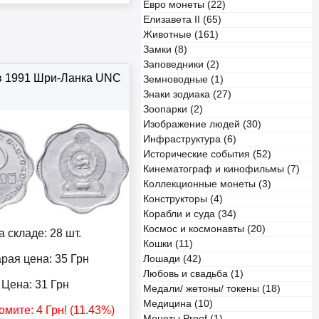
Евро монеты (22)
Елизавета II (65)
Животные (161)
Замки (8)
Заповедники (2)
в 1991 Шри-Ланка UNC
Земноводные (1)
Знаки зодиака (27)
Зоопарки (2)
Изображение людей (30)
Инфраструктура (6)
Исторические события (52)
Кинематограф и кинофильмы (7)
Коллекционные монеты (3)
Конструкторы (4)
Корабли и суда (34)
Космос и космонавты (20)
а складе: 28 шт.
Кошки (11)
рая цена: 35
Грн
Лошади (42)
Любовь и свадьба (1)
Цена:
31
Грн
Медали/ жетоны/ токены (18)
Медицина (10)
омите:
4
Грн
! (11.43%)
Монеты Proof (1)