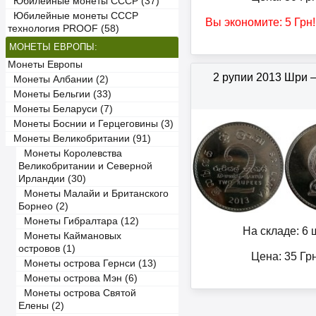
Юбилейные монеты СССР (37)
Юбилейные монеты СССР
Вы экономите:
5
Грн
технология PROOF (58)
МОНЕТЫ ЕВРОПЫ:
Монеты Европы
2 рупии 2013 Шри 
Монеты Албании (2)
Монеты Бельгии (33)
Монеты Беларуси (7)
Монеты Боснии и Герцеговины (3)
Монеты Великобритании (91)
Монеты Королевства
Великобритании и Северной
Ирландии (30)
Монеты Малайи и Британского
Борнео (2)
Монеты Гибралтара (12)
На складе: 6 ш
Монеты Каймановых
островов (1)
Цена:
35
Гр
Монеты острова Гернси (13)
Монеты острова Мэн (6)
Монеты острова Святой
Елены (2)