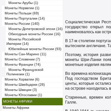
Монеты Арубы (1)
Монеты Норвегии (1)
Монеты Польши (69)
Монеты Португалии (14)
Социалистическая Респ
Монеты России (140)
государство открыл п
Монеты Допетровской эпохи (16)
наименовалось как остр
Обиходные монеты России (16)
Монеты Российской
В 17-м столетии португа
Империи (14)
вытеснили англичане. Т
Юбилейные монеты России (93)
Монеты Сан-Марино (11)
Поэтому, история разв
монеты Шри-Ланки появ
Монеты Словении (7)
монетные изделия являют
Монеты Франции (74)
Монеты Французской
Во времена колонизации
Полинезии (1)
Под господством Брит
Монеты Хорватии (6)
центы, которые осталис
Монеты Швейцарии (28)
на острове находилась в
Монеты Швеции (3)
Монеты Югославии (1)
Старинные, времен кол
МОНЕТЫ АФРИКИ
Галле.
Монеты Африки