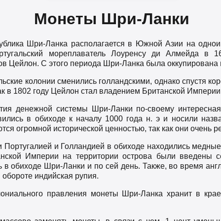
Монеты Шри-Ланки
ублика Шри-Ланка располагается в Южной Азии на однои
ортугальский мореплаватель Лоуренсу ди Алмейда в 16
ов Цейлон. С этого периода Шри-Ланка была оккупирована 
льские колонии сменились голландскими, однако спустя кор
ак в 1802 году Цейлон стал владением Британской Империи
ития денежной системы Шри-Ланки по-своему интересная
ились в обиходе к началу 1000 года н. э и носили наз
ся огромной исторической ценностью, так как они очень р
 Португалией и Голландией в обиходе находились медные 
анской Империи на территории острова были введены 
ь в обиходе Шри-Ланки и по сей день. Также, во время анг
 обороте индийская рупия.
ониального правления монеты Шри-Ланка хранит в крае