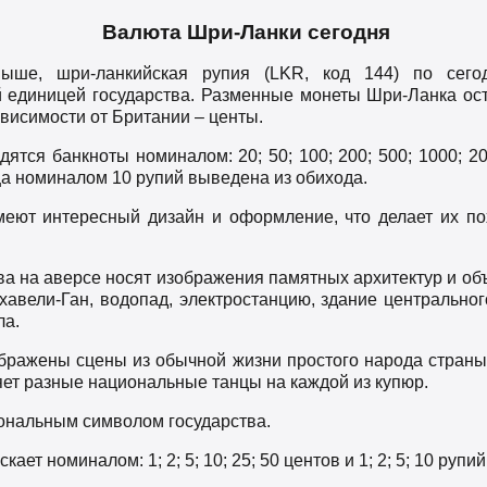
Валюта Шри-Ланки сегодня
ыше, шри-ланкийская рупия (LKR, код 144) по сего
 единицей государства. Разменные монеты Шри-Ланка ост
висимости от Британии – центы.
дятся банкноты номиналом: 20; 50; 100; 200; 500; 1000; 2
а номиналом 10 рупий выведена из обихода.
еют интересный дизайн и оформление, что делает их по
а на аверсе носят изображения памятных архитектур и об
хавели-Ган, водопад, электростанцию, здание центрального
ла.
бражены сцены из обычной жизни простого народа страны
яет разные национальные танцы на каждой из купюр.
ональным символом государства.
ет номиналом: 1; 2; 5; 10; 25; 50 центов и 1; 2; 5; 10 рупий