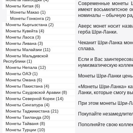
Современные монеты Ш
Монеты Китая (6)
имеют восьмилитсное оф
Монеты Макао (1)
номиналы – обычную ра
Монеты Гонконга (2)
Монеты Кыргызстана (2)
Аверс монет носит назв
Монеты Кувейта (4)
герба Шри-Ланки.
Монеты Лаоса (3)
Чеканит Шри-Ланка моне
Монеты Ливана (3)
сплава.
Монеты Малайзии (11)
Монеты Мальдивской
Если и Вас заинтересов
Республики (1)
нумизматическую коллек
Монеты Непала (12)
Монеты ОАЭ (1)
Монеты Шри-Ланки цены
Монеты Омана (6)
Монеты Пакистана (4)
«Монеты Шри-Ланка» кат
Ланки, которые смогу в
Монеты Саудовской Аравии (8)
Монеты Северной Кореи (14)
При этом монеты Шри-Ла
Монеты Сингапура (4)
Монеты Таджикистана (21)
Покупайте незамедлител
Монеты Таиланда (20)
Монеты Тайваня (8)
Пополняйте свою колле
Монеты Турции (10)