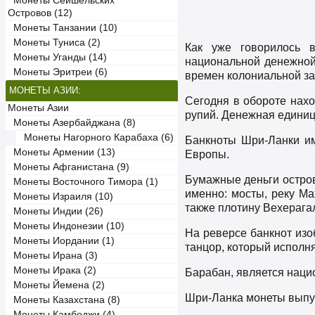
Монеты Сейшельских
Островов (12)
Монеты Танзании (10)
Монеты Туниса (2)
Как уже говорилось в
Монеты Уганды (14)
национальной денежной
Монеты Эритреи (6)
времен колониальной за
МОНЕТЫ АЗИИ:
Сегодня в обороте нахо
Монеты Азии
рупий. Денежная единиц
Монеты Азербайджана (8)
Монеты Нагорного Карабаха (6)
Банкноты Шри-Ланки им
Монеты Армении (13)
Европы.
Монеты Афганистана (9)
Бумажные деньги остров
Монеты Восточного Тимора (1)
именно: мосты, реку Ма
Монеты Израиля (10)
также плотину Вехерага
Монеты Индии (26)
Монеты Индонезии (10)
На реверсе банкнот изо
Монеты Иордании (1)
танцор, который исполн
Монеты Ирана (3)
Монеты Ирака (2)
Барабан, является наци
Монеты Йемена (2)
Шри-Ланка монеты выпуска
Монеты Казахстана (8)
Монеты Камбоджи (4)