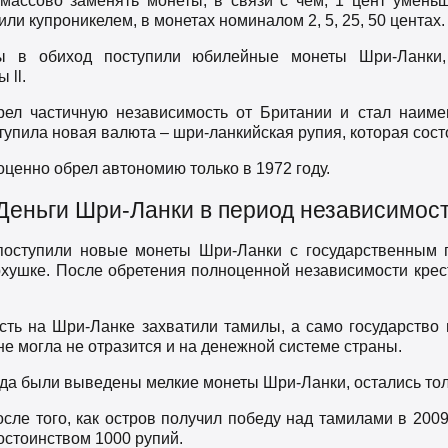
 массово заменять монеты, в связи с чем, 1 цент умень
ли купроникелем, в монетах номиналом 2, 5, 25, 50 центах.
ы в обиход поступили юбилейные монеты Шри-Ланки
 ll.
рел частичную независимость от Британии и стал наиме
тупила новая валюта – шри-ланкийская рупия, которая сост
ценно обрел автономию только в 1972 году.
Деньги Шри-Ланки в период независимос
поступили новые монеты Шри-Ланки с государственным г
рхушке. После обретения полноценной независимости крес
сть на Шри-Ланке захватили тамилы, а само государство
е могла не отразится и на денежной системе страны.
ода были выведены мелкие монеты Шри-Ланки, остались толь
сле того, как остров получил победу над тамилами в 2009 
остоинством 1000 рупий.