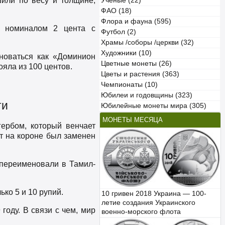
шили по весу и толщине,
Учёные (22)
ФАО (18)
Флора и фауна (595)
, номиналом 2 цента с
Футбол (2)
Храмы /соборы /церкви (32)
Художники (10)
новаться как «Доминион
Цветные монеты (26)
ояла из 100 центов.
Цветы и растения (363)
Чемпионаты (10)
Юбилеи и годовщины (323)
ти
Юбилейные монеты мира (305)
МОНЕТЫ МЕСЯЦА
ербом, который венчает
т на короне был заменен
 переименовали в Тамил-
ко 5 и 10 рупий.
10 гривен 2018 Украина — 100-
летие создания Украинского
году. В связи с чем, мир
военно-морского флота