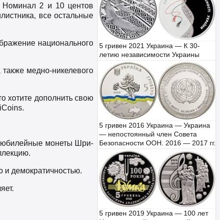
 Номинал 2 и 10 центов
листника, все остальные
зображение национального
5 гривен 2021 Украина — К 30-
летию независимости Украины
а также медно-никелевого
о хотите дополнить свою
Coins.
5 гривен 2016 Украина — Украина
— непостоянный член Совета
е юбилейные монеты Шри-
Безопасности ООН. 2016 — 2017 гг.
ллекцию.
ю и демократичностью.
яет.
5 гривен 2019 Украина — 100 лет