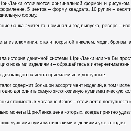
ри-Ланки отличаются оригинальной формой и рисунком.
ормление, 5 центов – форму квадрата, 10 рупий – десяти
диальную форму.
ание банка-эмитента, номинал и год выпуска, реверс – и
ты из алюминия, стали покрытой никелем, меди, бронзы, 
ала история денежной системы Шри-Ланки или же Вы прост
цию новыми изделиями – обращайтесь в интернет-магазин i
 для каждого клиента приемлемые и доступные.
алог содержит большой ассортимент изделий, в том числ
ыгодно дополнить самую эксклюзивную нумизматическую ко
нки стоимость в магазине iCoins – отличается доступность
ьно монеты Шри-Ланка цена которых, всегда приятно удивл
кцию лучшими нумизматическими изделиями уже сегодня.