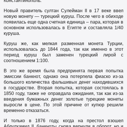
Константинополь.
Новый правитель султан Сулейман II в 17 веке ввел
новую монету — турецкий куруш. После чего в обиходе
появилась еще одна счетная единица – пара, которая в
основном использовалась в Египте и составляла 1/40
куруша.
Куруш же, как мелкая разменная монета Турции,
использовалась до 1844 года, так как именно в этот
период куруш был заменен турецкий лирой с
соотношением 1:100.
В это же время была предпринята первая попытка
эмиссии банкнот, однако она потерпела фиаско из-за
большого количества фальшивых денег находившихся
в государстве. Вторая попытка, которая состоялась в
1850 году, также не оправдала ожидания, так как из-за
введения бумажных денег золотые турецкие монеты
выросли в цене. По этой причине от купюр решили
временно отказаться.
И только в 1876 году, когда на престол взошел
Абдулхамид II, банкноты снова вернули в оборот, но и