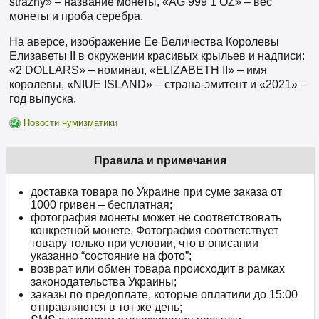
strážný» – название монеты, «AG 999 1 OZ» – вес
монеты и проба серебра.
На аверсе, изображение Ее Величества Королевы
Елизаветы II в окружении красивых крыльев и надписи:
«2 DOLLARS» – номинал, «ELIZABETH II» – имя
королевы, «NIUE ISLAND» – страна-эмитент и «2021» –
год выпуска.
Новости нумизматики
Правила и примечания
доставка товара по Украине при суме заказа от
1000 гривен – бесплатная;
фотография монеты может не соответствовать
конкретной монете. Фотография соответствует
товару только при условии, что в описании
указанно “состояние на фото”;
возврат или обмен товара происходит в рамках
законодательства Украины;
заказы по предоплате, которые оплатили до 15:00
отправляются в тот же день;