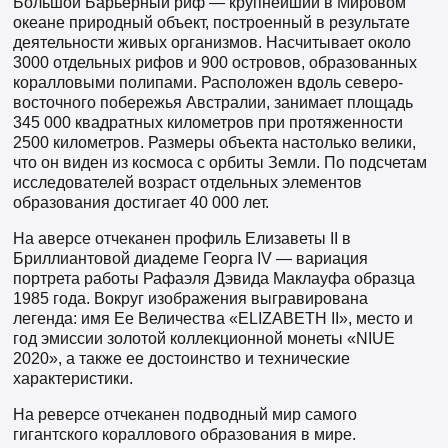
Большой Барьерный риф — крупнейший в Мировом
океане природный объект, построенный в результате
деятельности живых организмов. Насчитывает около
3000 отдельных рифов и 900 островов, образованных
коралловыми полипами. Расположен вдоль северо-
восточного побережья Австралии, занимает площадь
345 000 квадратных километров при протяженности
2500 километров. Размеры объекта настолько велики,
что он виден из космоса с орбиты Земли. По подсчетам
исследователей возраст отдельных элементов
образования достигает 40 000 лет.
На аверсе отчеканен профиль Елизаветы II в
Бриллиантовой диадеме Георга IV — вариация
портрета работы Рафаэля Дэвида Маклауфа образца
1985 года. Вокруг изображения выгравирована
легенда: имя Ее Величества «ELIZABETH II», место и
год эмиссии золотой коллекционной монеты «NIUE
2020», а также ее достоинство и технические
характеристики.
На реверсе отчеканен подводный мир самого
гигантского кораллового образования в мире.