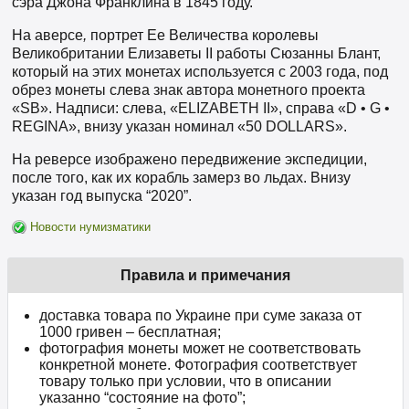
сэра Джона Франклина в 1845 году.
На аверсе
,
портрет Ее Величества королевы
Великобритании Елизаветы II работы Сюзанны Блант,
который на этих монетах используется с 2003 года, под
обрез монеты слева знак автора монетного проекта
«SB». Надписи: слева, «ELIZABETH II», справа «D • G •
REGINA», внизу указан номинал «50 DOLLARS».
На реверсе изображено передвижение экспедиции,
после того, как их корабль замерз во льдах. Внизу
указан год выпуска “2020”.
Новости нумизматики
Правила и примечания
доставка товара по Украине при суме заказа от
1000 гривен – бесплатная;
фотография монеты может не соответствовать
конкретной монете. Фотография соответствует
товару только при условии, что в описании
указанно “состояние на фото”;