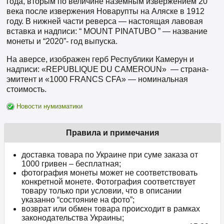
года, вторым по величине наземным извержением 20
века после извержения Новарупты на Аляске в 1912
году. В нижней части реверса — настоящая лавовая
вставка и надписи: “ MOUNT PINATUBO ” — название
монеты и “2020”- год выпуска.
На аверсе, изображен герб Республики Камерун и
надписи: «REPUBLIQUE DU CAMEROUN» — страна-
эмитент и «1000 FRANCS CFA» — номинальная
стоимость.
Новости нумизматики
Правила и примечания
доставка товара по Украине при суме заказа от
1000 гривен – бесплатная;
фотография монеты может не соответствовать
конкретной монете. Фотография соответствует
товару только при условии, что в описании
указанно “состояние на фото”;
возврат или обмен товара происходит в рамках
законодательства Украины;