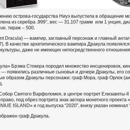
ению острова-государства Ниуэ выпустила в обращение мо
лена из серебра .999°, вес — 31.107 грамм или 1 унция, диа
que, тираж – 500.
unt Dracula) — вампир, заглавный персонаж и главный анта
7). В качестве архетипического вампира Дракула появлялс
культуры, даже не имеющих непосредственного отношения
ла» Брэма Стокера породил множество инсценировок, кин
— появились различные сыновья и дочери Дракулы, его с
е образом Дракулы персонажи: граф Мора, граф Орлок (англ
д.
Собор Святого Варфоломея, в центре портрет Елизаветы-II 
вправо, под обрез портрета знак автора монетного проекта 
«NIUE ISLAND» и год выпуска “2020”, внизу указан номинал
зображен граф Дракула.