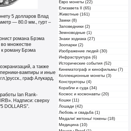
Евро монеты (22)
Елизавета II (65)
Животные (161)
нету 5 долларов Влад
Замки (8)
метр — 80.0 мм., гурт –
Заповедники (2)
Земноводные (1)
гонист романа Брэма
Знаки зодиака (27)
я во множестве
Зоопарки (2)
 к роману Брэма
Изображение людей (30)
Инфраструктура (6)
Исторические события (52)
оэкранизаций, а также
Кинематограф и кинофильмы (7)
оперники-вампиры и иные
Коллекционные монеты (3)
.)русск., граф Алукард,
Конструкторы (4)
Корабли и суда (34)
Космос и космонавты (20)
работы Ian Rank-
«IRB». Надписи: сверху
Кошки (11)
 “5 DOLLARS”.
Лошади (42)
Любовь и свадьба (1)
Медали/ жетоны/ токены (18)
Медицина (10)
Монеты Proof (1)