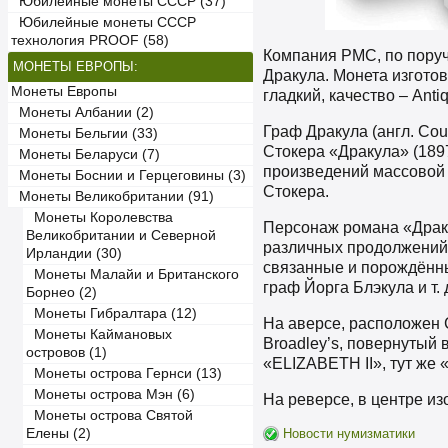
Юбилейные монеты СССР (37)
Юбилейные монеты СССР
технология PROOF (58)
Компания PMC, по поруч
МОНЕТЫ ЕВРОПЫ:
Дракула. Монета изготов
Монеты Европы
гладкий, качество – Anti
Монеты Албании (2)
Граф Дракула (англ. Co
Монеты Бельгии (33)
Стокера «Дракула» (189
Монеты Беларуси (7)
произведений массовой 
Монеты Боснии и Герцеговины (3)
Стокера.
Монеты Великобритании (91)
Монеты Королевства
Персонаж романа «Драку
Великобритании и Северной
различных продолжений 
Ирландии (30)
связанные и порождённы
Монеты Малайи и Британского
граф Йорга Блэкула и т. 
Борнео (2)
Монеты Гибралтара (12)
На аверсе, расположен 
Монеты Каймановых
Broadley’s, повернутый 
островов (1)
«ELIZABETH II», тут же 
Монеты острова Гернси (13)
Монеты острова Мэн (6)
На реверсе, в центре и
Монеты острова Святой
Елены (2)
Новости нумизматики