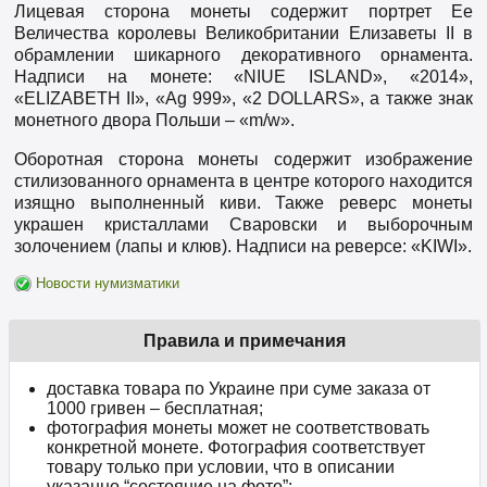
Лицевая сторона монеты содержит портрет Ее
Величества королевы Великобритании Елизаветы II в
обрамлении шикарного декоративного орнамента.
Надписи на монете: «NIUE ISLAND», «2014»,
«ELIZABETH II», «Ag 999», «2 DOLLARS», а также знак
монетного двора Польши – «m/w».
Оборотная сторона монеты содержит изображение
стилизованного орнамента в центре которого находится
изящно выполненный киви. Также реверс монеты
украшен кристаллами Сваровски и выборочным
золочением (лапы и клюв). Надписи на реверсе: «KIWI».
Новости нумизматики
Правила и примечания
доставка товара по Украине при суме заказа от
1000 гривен – бесплатная;
фотография монеты может не соответствовать
конкретной монете. Фотография соответствует
товару только при условии, что в описании
указанно “состояние на фото”;