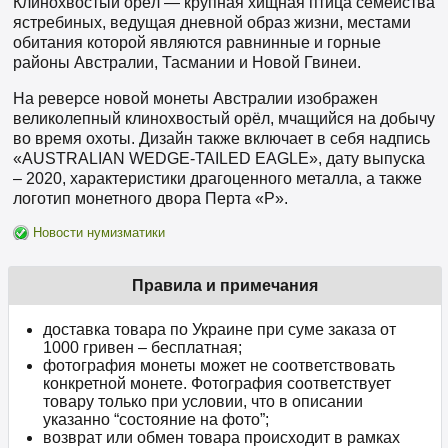
Клинохвостый орёл — крупная хищная птица семейства
ястребиных, ведущая дневной образ жизни, местами
обитания которой являются равнинные и горные
районы Австралии, Тасмании и Новой Гвинеи.
На реверсе новой монеты Австралии изображен
великолепный клинохвостый орёл, мчащийся на добычу
во время охоты. Дизайн также включает в себя надпись
«AUSTRALIAN WEDGE-TAILED EAGLE», дату выпуска
– 2020, характеристики драгоценного металла, а также
логотип монетного двора Перта «P».
Новости нумизматики
Правила и примечания
доставка товара по Украине при суме заказа от
1000 гривен – бесплатная;
фотография монеты может не соответствовать
конкретной монете. Фотография соответствует
товару только при условии, что в описании
указанно “состояние на фото”;
возврат или обмен товара происходит в рамках