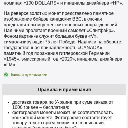
номинал «100 DOLLARS» и инициалы дизайнера «HP».
На реверсе золотых монет представлено памятное
изображение бойцов канадских ВВС, включая
представительницу женских военных подразделений.
Над ними пролетает военный самолет «Спитфайр».
Фоном картинке служит большая буква «V»,
символизирующая 75 лет Победе. Надписи на обороте:
государственная принадлежность «CANADA»,
памятный год поражения гитлеровской Германии
«1945», эмиссионный год «2020», инициалы дизайнера
«LM».
Новости нумизматики
Правила и примечания
доставка товара по Украине при суме заказа от
1000 гривен – бесплатная;
фотография монеты может не соответствовать
конкретной монете. Фотография соответствует
товару только при условии, что в описании
указанно “состояние на фото”;