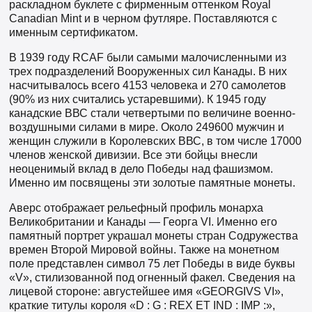
раскладном буклете с фирменным оттенком Royal
Canadian Mint и в черном футляре. Поставляются с
именным сертификатом.
В 1939 году RCAF были самыми малочисленными из
трех подразделений Вооруженных сил Канады. В них
насчитывалось всего 4153 человека и 270 самолетов
(90% из них считались устаревшими). К 1945 году
канадские ВВС стали четвертыми по величине военно-
воздушными силами в мире. Около 249600 мужчин и
женщин служили в Королевских ВВС, в том числе 17000
членов женской дивизии. Все эти бойцы внесли
неоценимый вклад в дело Победы над фашизмом.
Именно им посвящены эти золотые памятные монеты.
Аверс отображает рельефный профиль монарха
Великобритании и Канады — Георга VI. Именно его
памятный портрет украшал монеты стран Содружества
времен Второй Мировой войны. Также на монетном
поле представлен символ 75 лет Победы в виде буквы
«V», стилизованной под огненный факел. Сведения на
лицевой стороне: августейшее имя «GEORGIVS VI»,
краткие титулы короля «D : G : REX ET IND : IMP :»,