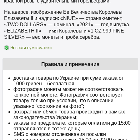
красной розы с удивительными горельефами.
На аверсе, изображение Ее Величества Королевы
Елизаветы II и надписи: «NIUE» — страна-эмитент,
«TWO DOLLARS» — номинал, «2021» — год выпуска,
«ELIZABETH II» — имя Королевы и «1 OZ 999 FINE
SILVER» — вес монеты и проба серебра.
Новости нумизматики
Правила и примечания
доставка товара по Украине при суме заказа от
1000 гривен – бесплатная;
фотография монеты может не соответствовать
конкретной монете. Фотография соответствует
товару только при условии, что в описании
указанно “состояние на фото”;
возврат или обмен товара происходит в рамках
законодательства Украины;
заказы по предоплате, которые оплатили до 15:00
отправляются в тот же день;
SMS с номером отслеживания посылки
отправляется покупателю с 15:00 по 22:00 в день