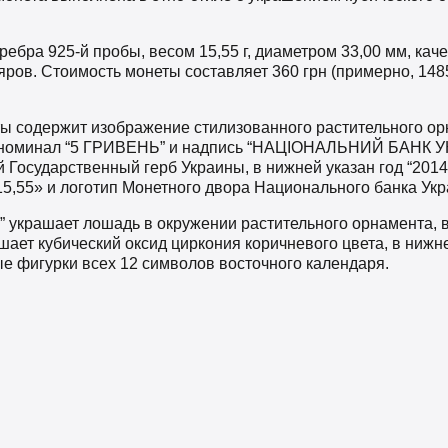
ебра 925-й пробы, весом 15,55 г, диаметром 33,00 мм, качес
яров. Стоимость монеты составляет 360 грн (примерно, 148
ы содержит изображение стилизованного растительного ор
 номинал “5 ГРИВЕНЬ” и надпись “НАЦІОНАЛЬНИЙ БАНК УК
Государственный герб Украины, в нижней указан год “2014
15,55» и логотип Монетного двора Национального банка Ук
я” украшает лошадь в окружении растительного орнамента,
шает кубический оксид циркония коричневого цвета, в нижн
 фигурки всех 12 символов восточного календаря.