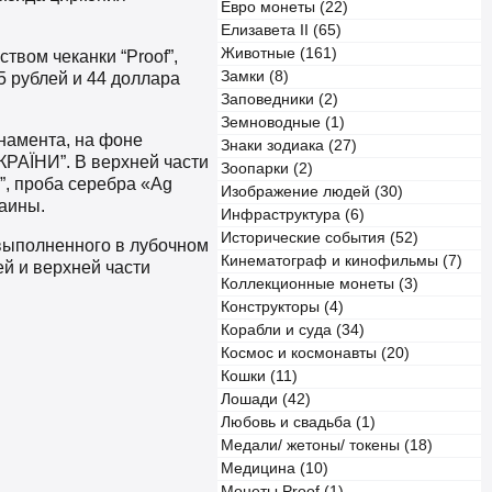
Евро монеты (22)
Елизавета II (65)
Животные (161)
твом чеканки “Proof”,
Замки (8)
5 рублей и 44 доллара
Заповедники (2)
Земноводные (1)
намента, на фоне
Знаки зодиака (27)
РАЇНИ”. В верхней части
Зоопарки (2)
”, проба серебра «Ag
Изображение людей (30)
раины.
Инфраструктура (6)
Исторические события (52)
 выполненного в лубочном
Кинематограф и кинофильмы (7)
ей и верхней части
Коллекционные монеты (3)
Конструкторы (4)
Корабли и суда (34)
Космос и космонавты (20)
Кошки (11)
Лошади (42)
Любовь и свадьба (1)
Медали/ жетоны/ токены (18)
Медицина (10)
Монеты Proof (1)