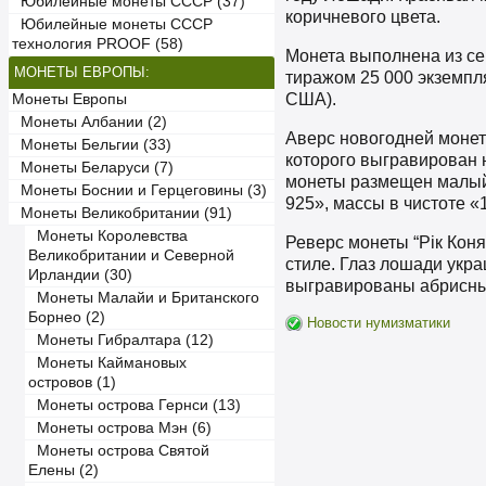
Юбилейные монеты СССР (37)
коричневого цвета.
Юбилейные монеты СССР
технология PROOF (58)
Монета выполнена из сер
МОНЕТЫ ЕВРОПЫ:
тиражом 25 000 экземпл
США).
Монеты Европы
Монеты Албании (2)
Аверс новогодней монет
Монеты Бельгии (33)
которого выгравирован
Монеты Беларуси (7)
монеты размещен малый 
Монеты Боснии и Герцеговины (3)
925», массы в чистоте «
Монеты Великобритании (91)
Монеты Королевства
Реверс монеты “Рік Кон
Великобритании и Северной
стиле. Глаз лошади укра
Ирландии (30)
выгравированы абрисные
Монеты Малайи и Британского
Борнео (2)
Новости нумизматики
Монеты Гибралтара (12)
Монеты Каймановых
островов (1)
Монеты острова Гернси (13)
Монеты острова Мэн (6)
Монеты острова Святой
Елены (2)