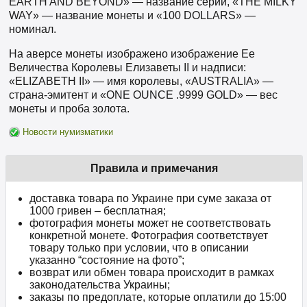
EARTH AND BEYOND» — название серии, «THE MILKY
WAY» — название монеты и «100 DOLLARS» —
номинал.
На аверсе монеты изображено изображение Ее
Величества Королевы Елизаветы II и надписи:
«ELIZABETH II» — имя королевы, «AUSTRALIA» —
страна-эмитент и «ONE OUNCE .9999 GOLD» — вес
монеты и проба золота.
Новости нумизматики
Правила и примечания
доставка товара по Украине при суме заказа от
1000 гривен – бесплатная;
фотография монеты может не соответствовать
конкретной монете. Фотография соответствует
товару только при условии, что в описании
указанно “состояние на фото”;
возврат или обмен товара происходит в рамках
законодательства Украины;
заказы по предоплате, которые оплатили до 15:00