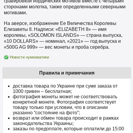
гравировкой нордических мотивов вместе с четырьмя
сторонами молотка, также определенными северными
мотивами.
На аверсе, изображение Ее Величества Королевы
Елизаветы II. Надписи: «ELIZABETH II» — имя
королевы, «SOLOMON ISLANDS» — страна выпуска,
«10 DOLLARS» — номинал, «2021» — год выпуска и
«500G AG 999» — вес монеты и проба серебра.
Новости нумизматики
Правила и примечания
доставка товара по Украине при суме заказа от
1000 гривен – бесплатная;
фотография монеты может не соответствовать
конкретной монете. Фотография соответствует
товару только при условии, что в описании
указанно “состояние на фото”;
возврат или обмен товара происходит в рамках
законодательства Украины;
заказы по предоплате, которые оплатили до 15:00