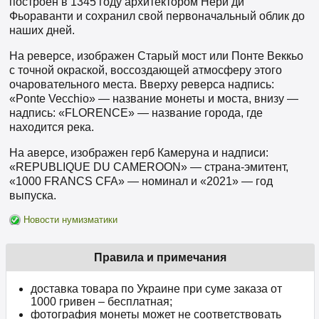
построен в 1345 году архитектором Нери ди
Фьораванти и сохранил свой первоначальный облик до
наших дней.
На реверсе, изображен Старый мост или Понте Веккьо
с точной окраской, воссоздающей атмосферу этого
очаровательного места. Вверху реверса надпись:
«Ponte Vecchio» — название монеты и моста, внизу —
надпись: «FLORENCE» — название города, где
находится река.
На аверсе, изображен герб Камеруна и надписи:
«REPUBLIQUE DU CAMEROON» — страна-эмитент,
«1000 FRANCS CFA» — номинал и «2021» — год
выпуска.
Новости нумизматики
Правила и примечания
доставка товара по Украине при суме заказа от
1000 гривен – бесплатная;
фотография монеты может не соответствовать