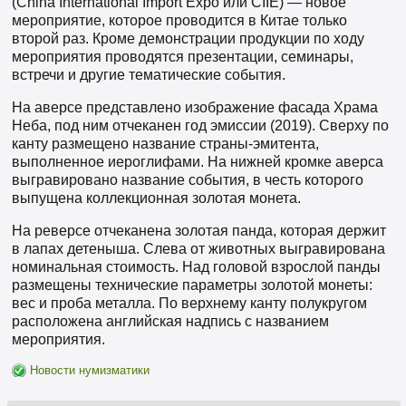
(China International Import Expo или CIIE) — новое
мероприятие, которое проводится в Китае только
второй раз. Кроме демонстрации продукции по ходу
мероприятия проводятся презентации, семинары,
встречи и другие тематические события.
На аверсе представлено изображение фасада Храма
Неба, под ним отчеканен год эмиссии (2019). Сверху по
канту размещено название страны-эмитента,
выполненное иероглифами. На нижней кромке аверса
выгравировано название события, в честь которого
выпущена коллекционная золотая монета.
На реверсе отчеканена золотая панда, которая держит
в лапах детеныша. Слева от животных выгравирована
номинальная стоимость. Над головой взрослой панды
размещены технические параметры золотой монеты:
вес и проба металла. По верхнему канту полукругом
расположена английская надпись с названием
мероприятия.
Новости нумизматики