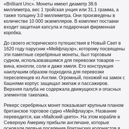
«Brilliant Unc». Монеты имеют диаметр 38.6
миллиметра, вес 1 тройская унция или 31.1 грамма, а
также толщину 3.0 миллиметра. Они произведены в
количестве 10 000 экземпляров. В комплект поставки
входит защитная капсула и подарочная фирменная
коробка.
До своего исторического путешествия в Новый Свет в
1620 году парусник «Мейфлауэр», которому посвящены
эти памятные серебряные монеты, был торговым
судном, использовавшимся для перевозки товаров —
вина, конопли, соли и даже хмеля. Его конструкция
наилучшим образом подходила для перевозки
переселенцев из Англии. Огромный, похожий на замок с
башнями корпус защищал экипаж и пассажиров.
Верхняя палуба не содержала движущихся и опасных
элементов такелажа.
Реверс серебряных монет показывает крупным планом
британское торговое судно «Мейфлауэр». Название
переводится, как «Майский цвето». На этом корабле в
Северную Америку прибыли англичане, которые
основали первые поселения британских колонистов в