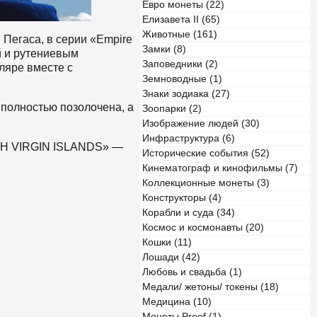
Евро монеты (22)
Елизавета II (65)
Животные (161)
 Пегаса, в серии «Empire
Замки (8)
й и рутениевым
Заповедники (2)
тляре вместе с
Земноводные (1)
Знаки зодиака (27)
полностью позолочена, а
Зоопарки (2)
Изображение людей (30)
Инфраструктура (6)
ISH VIRGIN ISLANDS» —
Исторические события (52)
Кинематограф и кинофильмы (7)
Коллекционные монеты (3)
Конструкторы (4)
Корабли и суда (34)
Космос и космонавты (20)
Кошки (11)
Лошади (42)
Любовь и свадьба (1)
Медали/ жетоны/ токены (18)
Медицина (10)
Монеты Proof (1)