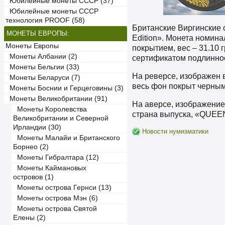
Юбилейные монеты СССР (37)
Юбилейные монеты СССР
технология PROOF (58)
Британские Виргинские о
МОНЕТЫ ЕВРОПЫ:
Edition». Монета номина
Монеты Европы
покрытием, вес – 31.10 
Монеты Албании (2)
сертификатом подлинно
Монеты Бельгии (33)
На реверсе, изображен 
Монеты Беларуси (7)
весь фон покрыт черным
Монеты Боснии и Герцеговины (3)
Монеты Великобритании (91)
На аверсе, изображение
Монеты Королевства
страна выпуска, «QUEEN
Великобритании и Северной
Ирландии (30)
Новости нумизматики
Монеты Малайи и Британского
Борнео (2)
Монеты Гибралтара (12)
Монеты Каймановых
островов (1)
Монеты острова Гернси (13)
Монеты острова Мэн (6)
Монеты острова Святой
Елены (2)