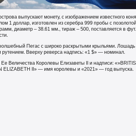
строва выпускают монету, с изображением известного коня
лом 1 доллар, изготовлен из серебра 999 пробы с позолото
грамм, диаметр – 38.61 мм., тираж – 500, поставляется в фу
сти.
волшебный Пегас с широко раскрытыми крыльями. Лошадь 
 рутением. Вверху реверса надпись: «1 $» — номинал.
 Ее Величества Королевы Елизаветы II и надписи: «»BRIT
 ELIZABETH II» — имя королевы и «2021» — год выпуска.