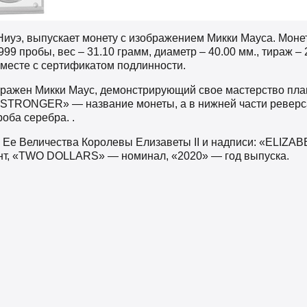
Ниуэ, выпускает монету с изображением Микки Мауса. Моне
99 пробы, вес – 31.10 грамм, диаметр – 40.00 мм., тираж – 
месте с сертификатом подлинности.
ражен Микки Маус, демонстрирующий свое мастерство пла
TRONGER» — название монеты, а в нижней части реверса:
роба серебра. .
 Ее Величества Королевы Елизаветы II и надписи: «ELIZAB
нт, «TWO DOLLARS» — номинал, «2020» — год выпуска.