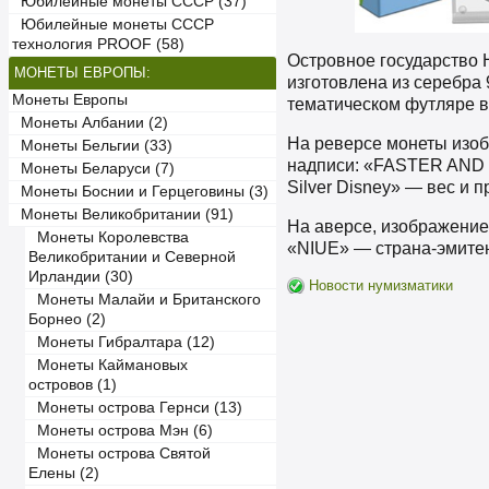
Юбилейные монеты СССР (37)
Юбилейные монеты СССР
технология PROOF (58)
Островное государство 
МОНЕТЫ ЕВРОПЫ:
изготовлена из серебра 9
Монеты Европы
тематическом футляре в
Монеты Албании (2)
На реверсе монеты изоб
Монеты Бельгии (33)
надписи: «FASTER AND S
Монеты Беларуси (7)
Silver Disney» — вес и п
Монеты Боснии и Герцеговины (3)
Монеты Великобритании (91)
На аверсе, изображение
Монеты Королевства
«NIUE» — страна-эмите
Великобритании и Северной
Ирландии (30)
Новости нумизматики
Монеты Малайи и Британского
Борнео (2)
Монеты Гибралтара (12)
Монеты Каймановых
островов (1)
Монеты острова Гернси (13)
Монеты острова Мэн (6)
Монеты острова Святой
Елены (2)