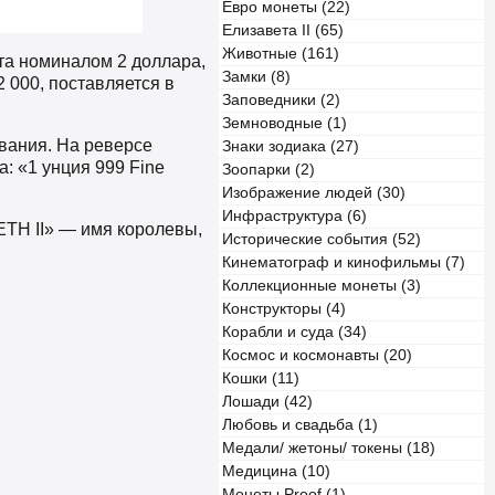
Евро монеты (22)
Елизавета II (65)
Животные (161)
та номиналом 2 доллара,
Замки (8)
2 000, поставляется в
Заповедники (2)
Земноводные (1)
вания. На реверсе
Знаки зодиака (27)
 «1 унция 999 Fine
Зоопарки (2)
Изображение людей (30)
Инфраструктура (6)
ETH II» — имя королевы,
Исторические события (52)
Кинематограф и кинофильмы (7)
Коллекционные монеты (3)
Конструкторы (4)
Корабли и суда (34)
Космос и космонавты (20)
Кошки (11)
Лошади (42)
Любовь и свадьба (1)
Медали/ жетоны/ токены (18)
Медицина (10)
Монеты Proof (1)