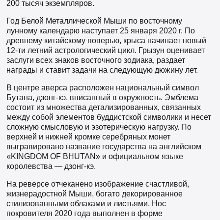
200 тысяч экземпляров.
Год Белой Металлической Мыши по восточному
лунному календарю наступает 25 января 2020 г. По
древнему китайскому поверью, крыса начинает новый
12-ти летний астрологический цикл. Грызун оценивает
заслуги всех знаков восточного зодиака, раздает
награды и ставит задачи на следующую дюжину лет.
В центре аверса расположен национальный символ
Бутана, дзонг-кэ, вписанный в окружность. Эмблема
состоит из множества детализированных, связанных
между собой элементов буддистской символики и несет
сложную смысловую и эзотерическую нагрузку. По
верхней и нижней кромке серебряных монет
выгравировано название государства на английском
«KINGDOM OF BHUTAN» и официальном языке
королевства — дзонг-кэ.
На реверсе отчеканено изображение счастливой,
жизнерадостной Мыши, богато декорированное
стилизованными облаками и листьями. Нос
покровителя 2020 года выполнен в форме