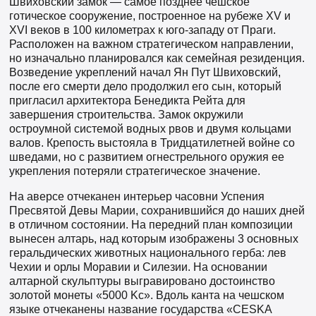
Швиховский замок — самое позднее чешское
готическое сооружение, построенное на рубеже XV и
XVI веков в 100 километрах к юго-западу от Праги.
Расположен на важном стратегическом направлении,
но изначально планировался как семейная резиденция.
Возведение укреплений начал Ян Пут Швиховский,
после его смерти дело продолжил его сын, который
пригласил архитектора Бенедикта Рейта для
завершения строительства. Замок окружили
остроумной системой водных рвов и двумя кольцами
валов. Крепость выстояла в Тридцатилетней войне со
шведами, но с развитием огнестрельного оружия ее
укрепления потеряли стратегическое значение.
На аверсе отчеканен интерьер часовни Успения
Пресвятой Девы Марии, сохранившийся до наших дней
в отличном состоянии. На передний план композиции
вынесен алтарь, над которым изображены 3 основных
геральдических животных национального герба: лев
Чехии и орлы Моравии и Силезии. На основании
алтарной скульптуры выгравировано достоинство
золотой монеты «5000 Kc». Вдоль канта на чешском
языке отчеканены название государства «CESKA