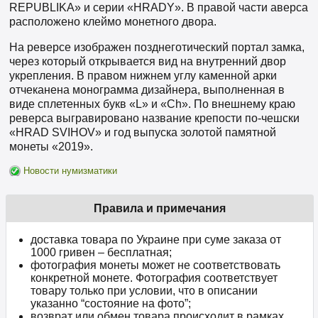
REPUBLIKA» и серии «HRADY». В правой части аверса
расположено клеймо монетного двора.
На реверсе изображен позднеготический портал замка,
через который открывается вид на внутренний двор
укрепления. В правом нижнем углу каменной арки
отчеканена монограмма дизайнера, выполненная в
виде сплетенных букв «L» и «Ch». По внешнему краю
реверса выгравировано название крепости по-чешски
«HRAD SVIHOV» и год выпуска золотой памятной
монеты «2019».
Новости нумизматики
Правила и примечания
доставка товара по Украине при суме заказа от
1000 гривен – бесплатная;
фотография монеты может не соответствовать
конкретной монете. Фотография соответствует
товару только при условии, что в описании
указанно “состояние на фото”;
возврат или обмен товара происходит в рамках