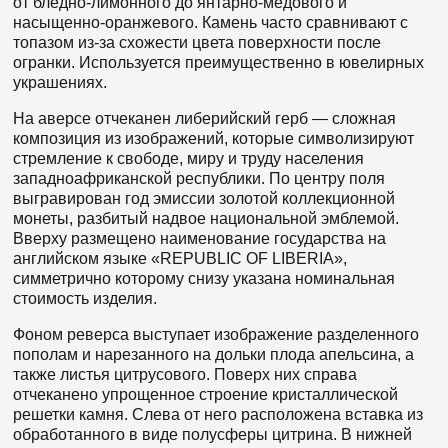
от бледно-лимонного до янтарно-медового и
насыщенно-оранжевого. Камень часто сравнивают с
топазом из-за схожести цвета поверхности после
огранки. Используется преимущественно в ювелирных
украшениях.
На аверсе отчеканен либерийский герб — сложная
композиция из изображений, которые символизируют
стремление к свободе, миру и труду населения
западноафриканской республики. По центру поля
выгравирован год эмиссии золотой коллекционной
монеты, разбитый надвое национальной эмблемой.
Вверху размещено наименование государства на
английском языке «REPUBLIC OF LIBERIA»,
симметрично которому снизу указана номинальная
стоимость изделия.
Фоном реверса выступает изображение разделенного
пополам и нарезанного на дольки плода апельсина, а
также листья цитрусового. Поверх них справа
отчеканено упрощенное строение кристаллической
решетки камня. Слева от него расположена вставка из
обработанного в виде полусферы цитрина. В нижней