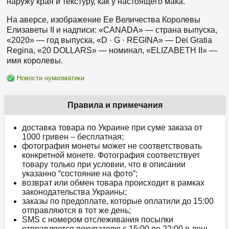
наружу края и текстуру, как у настоящего мака.
На аверсе, изображение Ее Величества Королевы
Елизаветы II и надписи: «CANADA» — страна выпуска,
«2020» — год выпуска, «D · G · REGINA» — Dei Gratia
Regina, «20 DOLLARS» — номинал, «ELIZABETH II» —
имя королевы.
Новости нумизматики
Правила и примечания
доставка товара по Украине при суме заказа от
1000 гривен – бесплатная;
фотография монеты может не соответствовать
конкретной монете. Фотография соответствует
товару только при условии, что в описании
указанно “состояние на фото”;
возврат или обмен товара происходит в рамках
законодательства Украины;
заказы по предоплате, которые оплатили до 15:00
отправляются в тот же день;
SMS с номером отслеживания посылки
отправляется покупателю с 15:00 по 22:00 в день