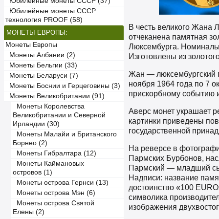
Юбилейные монеты СССР (37)
Юбилейные монеты СССР
технология PROOF (58)
В честь великого Жана Л
МОНЕТЫ ЕВРОПЫ:
отчеканена памятная зо
Монеты Европы
Люксембурга. Номинальн
Монеты Албании (2)
Изготовлены из золотого
Монеты Бельгии (33)
Жан — люксембургский п
Монеты Беларуси (7)
ноября 1964 года по 7 о
Монеты Боснии и Герцеговины (3)
прискорбному событию 
Монеты Великобритании (91)
Монеты Королевства
Аверс монет украшает р
Великобритании и Северной
картинки приведены пов
Ирландии (30)
государственной прин
Монеты Малайи и Британского
Борнео (2)
На реверсе в фотографи
Монеты Гибралтара (12)
Пармских Бурбонов, нас
Монеты Каймановых
Пармский — младший сы
островов (1)
Надписи: название па
Монеты острова Гернси (13)
достоинство «100 EURO»
Монеты острова Мэн (6)
символика производител
Монеты острова Святой
изображения двухвостог
Елены (2)