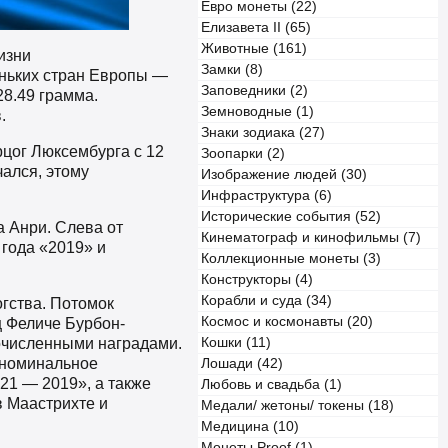
Евро монеты (22)
Елизавета II (65)
Животные (161)
изни
Замки (8)
еньких стран Европы —
Заповедники (2)
8.49 грамма.
Земноводные (1)
.
Знаки зодиака (27)
цог Люксембурга с 12
Зоопарки (2)
чался, этому
Изображение людей (30)
Инфраструктура (6)
Исторические события (52)
 Анри. Слева от
Кинематограф и кинофильмы (7)
 года «2019» и
Коллекционные монеты (3)
Конструкторы (4)
Корабли и суда (34)
огства. Потомок
Космос и космонавты (20)
ц Феличе Бурбон-
очисленными наградами.
Кошки (11)
номинальное
Лошади (42)
21 — 2019», а также
Любовь и свадьба (1)
в Маастрихте и
Медали/ жетоны/ токены (18)
Медицина (10)
Монеты Proof (1)