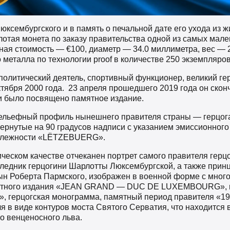
юксембургского и в память о печальной дате его ухода из ж
лотая монета по заказу правительства одной из самых мал
ая стоимость — €100, диаметр — 34.0 миллиметра, вес — 2
 металла по технологии proof в количестве 250 экземпляров
олитический деятель, спортивный функционер, великий гер
ктября 2000 года. 23 апреля прошедшего 2019 года он скон
и было посвящено памятное издание.
ельефный профиль нынешнего правителя страны — герцога
ернутые на 90 градусов надписи с указанием эмиссионного
адлежности «LËTZEBUERG».
ческом качестве отчеканен портрет самого правителя герц
ледник герцогини Шарлотты Люксембургской, а также прин
н Роберта Пармского, изображен в военной форме с мног
мятного издания «JEAN GRAND — DUC DE LUXEMBOURG», 
, герцогская монограмма, памятный период правителя «19
я в виде контуров моста Святого Серватия, что находится 
о венценосного льва.