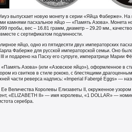
Ниуэ выпускает новую монету в серии «Яйца Фаберже». На
ми камнями пасхальное яйцо — «Память Азова». Монета н
99 пробы, вес – 16.81 грамм, диаметр – 29.20 мм., качество 
 вместе с сертификатом подлинности.
лирное яйцо, одно из пятидесяти двух императорских пасх
арла Фаберже для русской императорской семьи. Оно было 
III и подарено на Пасху его супруге, императрице Марии Ф
 «Память Азова» (или «Азовское яйцо»), оформленное в ст
ром из свитков в стиле рококо, с блестящими драгоценны
ней части реверса надпись: «Imperial Fabergé Eggs» — наз
 Ее Величества Королевы Елизаветы II, окруженное узором
ент, «ELIZABETH II» — имя королевы, «1 DOLLAR» — номин
истота серебра.