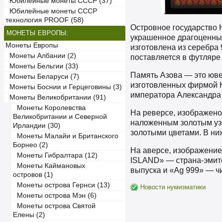
Юбилейные монеты СССР (37)
Юбилейные монеты СССР
технология PROOF (58)
Островное государство 
МОНЕТЫ ЕВРОПЫ:
украшенное драгоценны
Монеты Европы
изготовлена из серебра 9
Монеты Албании (2)
поставляется в футляре
Монеты Бельгии (33)
Память Азова — это юве
Монеты Беларуси (7)
изготовленных фирмой К
Монеты Боснии и Герцеговины (3)
императора Александра 
Монеты Великобритании (91)
Монеты Королевства
На реверсе, изображено
Великобритании и Северной
наложенным золотым узо
Ирландии (30)
золотыми цветами. В ниж
Монеты Малайи и Британского
Борнео (2)
На аверсе, изображение
Монеты Гибралтара (12)
ISLAND» — страна-эмит
Монеты Каймановых
выпуска и «Ag 999» — ч
островов (1)
Монеты острова Гернси (13)
Новости нумизматики
Монеты острова Мэн (6)
Монеты острова Святой
Елены (2)