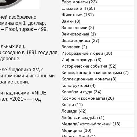
Евро монеты (22)
Елизавета II (65)
Животные (161)
 ней изображено
Замки (8)
оминалом 1 доллар,
Заповедники (2)
– Proof, тираж – 499,
Земноводные (1)
Знаки зодиака (27)
альных яиц,
Зоопарки (2)
создано в 1891 году для
Изображение людей (30)
ёдоровне.
Инфраструктура (6)
Исторические события (52)
иле Людовика XV, с
Кинематограф и кинофильмы (7)
ми камнями и чеканными
Коллекционные монеты (3)
вание серии.
Конструкторы (4)
Корабли и суда (34)
 и надписями: «NIUE
Космос и космонавты (20)
ал, «2021» — год
Кошки (11)
Лошади (42)
Любовь и свадьба (1)
Медали/ жетоны/ токены (18)
Медицина (10)
Монеты Proof (1)