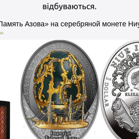
амять Азова» на серебряной монете Ни
021