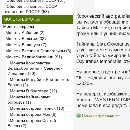
Юбилейные монеты СССР (37)
Юбилейные монеты СССР
технология PROOF (58)
Королевский австралийс
МОНЕТЫ ЕВРОПЫ:
выпускает в обращение
Монеты Европы
Тайпан Маккоя, в серии 
Монеты Албании (2)
грамм или 1 унция, диамет
Монеты Бельгии (33)
Тайпаны (лат. Oxyuranu
Монеты Беларуси (7)
укус считается самым о
Монеты Боснии и Герцеговины (3)
укуса тайпана умирали б
Монеты Великобритании (91)
Oxyuranus temporalis, от
Монеты Королевства
Великобритании и Северной
На аверсе, в центре изо
Ирландии (30)
“JC”. Надписи: вверху с
Монеты Малайи и Британского
«2020».
Борнео (2)
Монеты Гибралтара (12)
На реверсе, изображен 
Монеты Каймановых
монеты “WESTERN TAIPAN
островов (1)
номинала в два ряда “5
Монеты острова Гернси (13)
Монеты острова Мэн (6)
Новости нумизматики
Монеты острова Святой
Елены (2)