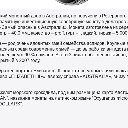
кий монетный двор в Австралии, по поручению Резервного
 памятную инвестиционную серебряную монету 5 долларов
«Самый опасные в Австралии». Монета изготовлена из сереб
р – 40.0 мм., качество – proff, гурт – гладкий, тираж – 5 000
s) — род очень ядовитых змей семейства аспидов. Крупные 
пасным среди современных змей — до выработки антидота к 
олее чем в 90 % случаев. Всего 3 вида: собственно тайпан,
крытый в 2007 году.
бражен портрет Елизаветы-II, под которым поместили знак 
лева «ELIZABETH II •», вверху справа «AUSTRALIA», внизу 
скелет морского крокодила, под ним размещена карта Австр
”, название монеты на латинском языке “Oxyuranus microle
 DOLLARS”.