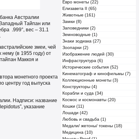
Евро монеты (22)
Елизавета II (65)
Животные (161)
 банка Австралии
Замки (8)
 Западный Тайпан или
Заповедники (2)
ра .999°, вес – 31.1
Земноводные (1)
.
Знаки зодиака (27)
австралийские змеи, чей
Зоопарки (2)
нему (в 1955 году) от
Изображение людей (30)
 тайпан Маккоя и
Инфраструктура (6)
Исторические события (52)
Кинематограф и кинофильмы (7)
автора монетного проекта
Коллекционные монеты (3)
по центру год выпуска
Конструкторы (4)
Корабли и суда (34)
Космос и космонавты (20)
алии. Надписи: название
pidotus”, указание
Кошки (11)
Лошади (42)
Любовь и свадьба (1)
Медали/ жетоны/ токены (18)
Медицина (10)
Монеты Proof (1)