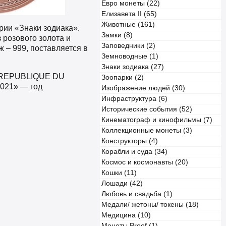
Евро монеты (22)
Елизавета II (65)
Животные (161)
рии «Знаки зодиака».
Замки (8)
 розового золота и
Заповедники (2)
ж – 999, поставляется в
Земноводные (1)
Знаки зодиака (27)
: «REPUBLIQUE DU
Зоопарки (2)
021» — год
Изображение людей (30)
Инфраструктура (6)
Исторические события (52)
Кинематограф и кинофильмы (7)
Коллекционные монеты (3)
Конструкторы (4)
Корабли и суда (34)
Космос и космонавты (20)
Кошки (11)
Лошади (42)
Любовь и свадьба (1)
Медали/ жетоны/ токены (18)
Медицина (10)
Монеты Proof (1)