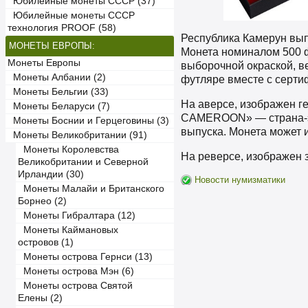
Юбилейные монеты СССР (37)
Юбилейные монеты СССР
технология PROOF (58)
Республика Камерун выпу
МОНЕТЫ ЕВРОПЫ:
Монета номиналом 500 ф
Монеты Европы
выборочной окраской, вес
Монеты Албании (2)
футляре вместе с серти
Монеты Бельгии (33)
На аверсе, изображен г
Монеты Беларуси (7)
CAMEROON» — страна-эм
Монеты Боснии и Герцеговины (3)
выпуска. Монета может и
Монеты Великобритании (91)
Монеты Королевства
На реверсе, изображен 
Великобритании и Северной
Ирландии (30)
Новости нумизматики
Монеты Малайи и Британского
Борнео (2)
Монеты Гибралтара (12)
Монеты Каймановых
островов (1)
Монеты острова Гернси (13)
Монеты острова Мэн (6)
Монеты острова Святой
Елены (2)