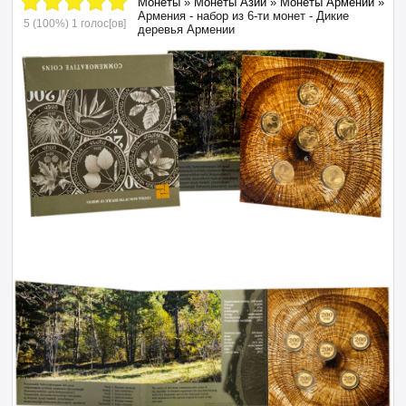
Монеты
»
Монеты Азии
»
Монеты Армении
»
Армения - набор из 6-ти монет - Дикие
5
(100%)
1
голос[ов]
деревья Армении