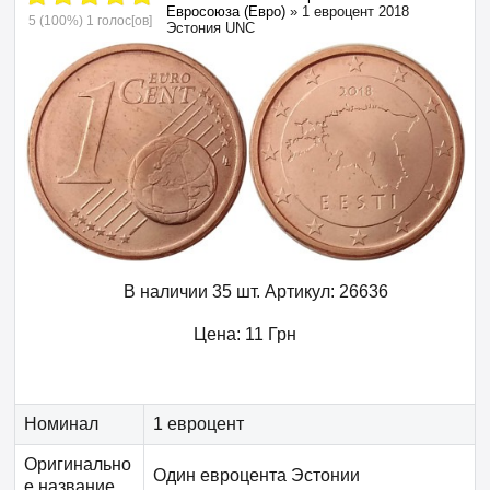
Евросоюза (Евро)
»
1 евроцент 2018
5
(100%)
1
голос[ов]
Эстония UNC
В наличии 35 шт.
Артикул:
26636
Цена:
11
Грн
Номинал
1 евроцент
Оригинально
Один евроцента Эстонии
е название