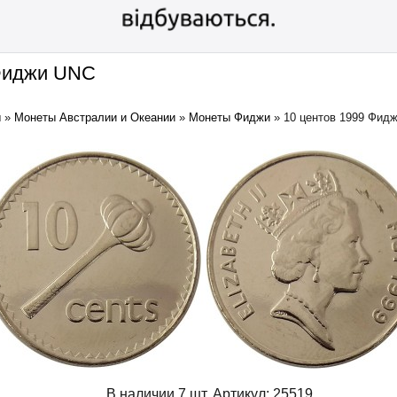
 Фиджи UNC
ы
»
Монеты Австралии и Океании
»
Монеты Фиджи
»
10 центов 1999 Фид
В наличии 7 шт.
Артикул:
25519