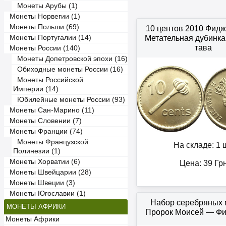
Монеты Арубы (1)
Монеты Норвегии (1)
Монеты Польши (69)
10 центов 2010 Фид
Монеты Португалии (14)
Метательная дубинка 
тава
Монеты России (140)
Монеты Допетровской эпохи (16)
Обиходные монеты России (16)
Монеты Российской
Империи (14)
Юбилейные монеты России (93)
Монеты Сан-Марино (11)
Монеты Словении (7)
Монеты Франции (74)
Монеты Французской
На складе: 1 ш
Полинезии (1)
Монеты Хорватии (6)
Цена:
39
Гр
Монеты Швейцарии (28)
Монеты Швеции (3)
Монеты Югославии (1)
Набор серебряных 
МОНЕТЫ АФРИКИ
Пророк Моисей — Фи
Монеты Африки