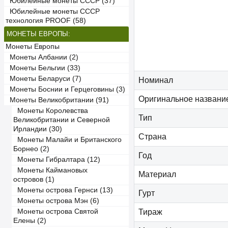
Юбилейные монеты СССР (37)
Юбилейные монеты СССР
технология PROOF (58)
МОНЕТЫ ЕВРОПЫ:
Монеты Европы
Монеты Албании (2)
Монеты Бельгии (33)
Монеты Беларуси (7)
Номинал
Монеты Боснии и Герцеговины (3)
Оригинальное названи
Монеты Великобритании (91)
Монеты Королевства
Тип
Великобритании и Северной
Ирландии (30)
Страна
Монеты Малайи и Британского
Борнео (2)
Год
Монеты Гибралтара (12)
Монеты Каймановых
Материал
островов (1)
Монеты острова Гернси (13)
Гурт
Монеты острова Мэн (6)
Монеты острова Святой
Тираж
Елены (2)