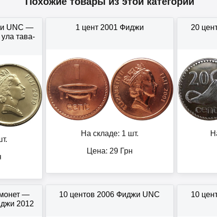
Похожие товары из этой категории
жи UNC —
1 цент 2001 Фиджи
20 цен
ула тава-
На складе: 1 шт.
Н
т.
Цена:
29
Грн
н
монет —
10 центов 2006 Фиджи UNC
10 цен
джи 2012