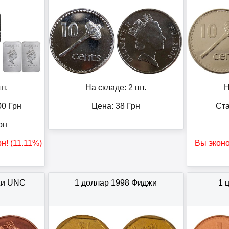
т.
На складе: 2 шт.
Н
00
Грн
Цена:
38
Грн
Ста
рн
рн
! (11.11%)
Вы экон
жи UNC
1 доллар 1998 Фиджи
1 