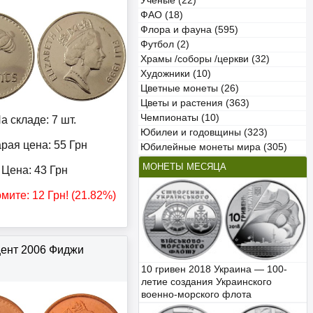
Учёные (22)
ФАО (18)
Флора и фауна (595)
Футбол (2)
Храмы /соборы /церкви (32)
Художники (10)
Цветные монеты (26)
Цветы и растения (363)
Чемпионаты (10)
а складе: 7 шт.
Юбилеи и годовщины (323)
рая цена: 55
Грн
Юбилейные монеты мира (305)
МОНЕТЫ МЕСЯЦА
Цена:
43
Грн
омите:
12
Грн
! (21.82%)
цент 2006 Фиджи
10 гривен 2018 Украина — 100-
летие создания Украинского
военно-морского флота