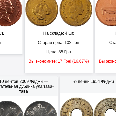
т.
На складе: 4 шт.
Н
н
Старая цена: 102
Грн
Ста
Цена:
85
Грн
Вы экономите:
17
Грн
! (16.67%)
Вы экон
10 центов 2009 Фиджи —
½ пенни 1954 Фиджи
ательная дубинка ула тава-
тава