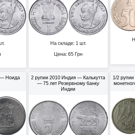
Н
т.
На складе: 1 шт.
н
Цена:
65
Грн
 — Ноида
2 рупии 2010 Индия — Калькутта
1/2 рупи
— 75 лет Резервному банку
монетног
Индии