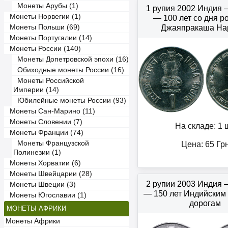
Монеты Арубы (1)
1 рупия 2002 Индия
Монеты Норвегии (1)
— 100 лет со дня 
Монеты Польши (69)
Джаяпракаша На
Монеты Португалии (14)
Монеты России (140)
Монеты Допетровской эпохи (16)
Обиходные монеты России (16)
Монеты Российской
Империи (14)
Юбилейные монеты России (93)
Монеты Сан-Марино (11)
Монеты Словении (7)
На складе: 1 ш
Монеты Франции (74)
Монеты Французской
Цена:
65
Гр
Полинезии (1)
Монеты Хорватии (6)
Монеты Швейцарии (28)
2 рупии 2003 Индия
Монеты Швеции (3)
— 150 лет Индийским
Монеты Югославии (1)
дорогам
МОНЕТЫ АФРИКИ
Монеты Африки