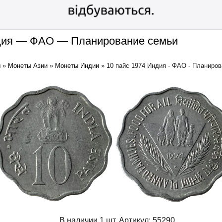
ндия — ФАО — Планирование семьи
ы
»
Монеты Азии
»
Монеты Индии
»
10 пайс 1974 Индия - ФАО - Планиро
В наличии 1 шт.
Артикул:
55290