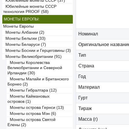
Юбилейные монеты СССР (37)
Юбилейные монеты СССР
технология PROOF (58)
МОНЕТЫ ЕВРОПЫ:
Монеты Европы
Монеты Албании (2)
Номинал
Монеты Бельгии (33)
Оригинальное названи
Монеты Беларуси (7)
Монеты Боснии и Герцеговины (3)
Тип
Монеты Великобритании (91)
Монеты Королевства
Страна
Великобритании и Северной
Ирландии (30)
Год
Монеты Малайи и Британского
Борнео (2)
Материал
Монеты Гибралтара (12)
Монеты Каймановых
Гурт
островов (1)
Монеты острова Гернси (13)
Тираж
Монеты острова Мэн (6)
Масса (г)
Монеты острова Святой
Елены (2)