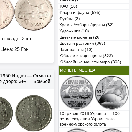
Учёные (22)
ФАО (18)
Флора и фауна (595)
Футбол (2)
Храмы /соборы /церкви (32)
Художники (10)
Цветные монеты (26)
а складе: 2 шт.
Цветы и растения (363)
Цена:
25
Грн
Чемпионаты (10)
Юбилеи и годовщины (323)
Юбилейные монеты мира (305)
МОНЕТЫ МЕСЯЦА
и 1950 Индия — Отметка
о двора: «♦» — Бомбей
10 гривен 2018 Украина — 100-
летие создания Украинского
военно-морского флота