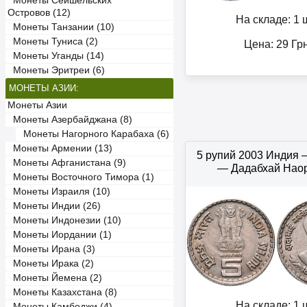
Монеты Сейшельских
Островов (12)
На складе: 1 ш
Монеты Танзании (10)
Монеты Туниса (2)
Цена:
29
Гр
Монеты Уганды (14)
Монеты Эритреи (6)
МОНЕТЫ АЗИИ:
Монеты Азии
Монеты Азербайджана (8)
Монеты Нагорного Карабаха (6)
Монеты Армении (13)
5 рупий 2003 Индия
Монеты Афганистана (9)
— Дадабхай Нао
Монеты Восточного Тимора (1)
Монеты Израиля (10)
Монеты Индии (26)
Монеты Индонезии (10)
Монеты Иордании (1)
Монеты Ирана (3)
Монеты Ирака (2)
Монеты Йемена (2)
Монеты Казахстана (8)
На складе: 1 ш
Монеты Камбоджи (4)