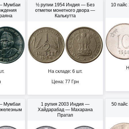
 — Мумбаи
½ рупии 1954 Индия — Без
10 пайс
рождения
отметки монетного двора —
раяна
Калькутта
Н
т.
На складе: 6 шт.
н
Цена:
77
Грн
 — Мумбаи
1 рупия 2003 Индия —
50 пайс
 железным
Хайдарабад — Махарана
Пратап