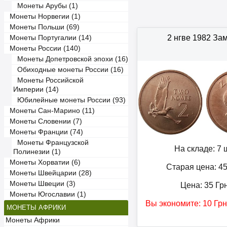
Монеты Арубы (1)
Монеты Норвегии (1)
Монеты Польши (69)
2 нгве 1982 За
Монеты Португалии (14)
Монеты России (140)
Монеты Допетровской эпохи (16)
Обиходные монеты России (16)
Монеты Российской
Империи (14)
Юбилейные монеты России (93)
Монеты Сан-Марино (11)
Монеты Словении (7)
Монеты Франции (74)
Монеты Французской
На складе: 7 ш
Полинезии (1)
Монеты Хорватии (6)
Старая цена: 4
Монеты Швейцарии (28)
Монеты Швеции (3)
Цена:
35
Гр
Монеты Югославии (1)
Вы экономите:
10
Грн
МОНЕТЫ АФРИКИ
Монеты Африки