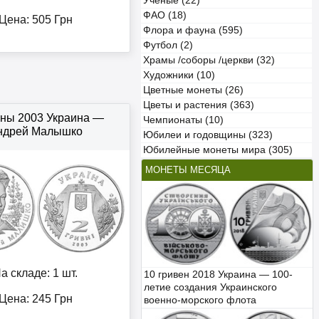
Учёные (22)
ФАО (18)
Цена:
505
Грн
Флора и фауна (595)
Футбол (2)
Храмы /соборы /церкви (32)
Художники (10)
Цветные монеты (26)
Цветы и растения (363)
вны 2003 Украина —
Чемпионаты (10)
ндрей Малышко
Юбилеи и годовщины (323)
Юбилейные монеты мира (305)
МОНЕТЫ МЕСЯЦА
а складе: 1 шт.
10 гривен 2018 Украина — 100-
летие создания Украинского
Цена:
245
Грн
военно-морского флота