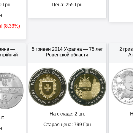
0
Грн
Цена:
255
Грн
н
н
! (8.33%)
раина —
5 гривен 2014 Украина — 75 лет
2 гри
отрійний
Ровенской области
А
На складе: 2 шт.
Н
т.
Старая цена: 799
Грн
н