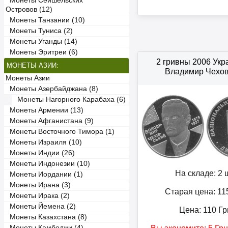
Монеты Сейшельских
Островов (12)
Монеты Танзании (10)
Монеты Туниса (2)
Монеты Уганды (14)
Монеты Эритреи (6)
2 гривны 2006 Ук
МОНЕТЫ АЗИИ:
Владимир Чехов
Монеты Азии
Монеты Азербайджана (8)
Монеты Нагорного Карабаха (6)
Монеты Армении (13)
Монеты Афганистана (9)
Монеты Восточного Тимора (1)
Монеты Израиля (10)
Монеты Индии (26)
Монеты Индонезии (10)
На складе: 2 ш
Монеты Иордании (1)
Монеты Ирана (3)
Старая цена: 11
Монеты Ирака (2)
Монеты Йемена (2)
Цена:
110
Гр
Монеты Казахстана (8)
Монеты Камбоджи (4)