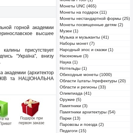
Монеты UNC (465)
Монеты на подарок (11)
Монеты нестандартной формы (25)
Монеты посвященные детям (2)
ьной горной академии
Музеи (1)
еринославское высшее
Музыка и музыканты (41)
Наборы монет (7)
 калины присутствует
Народный эпос и сказки (1)
пись “Україна”, внизу
Насекомые (3)
.
Наука (1)
Нотгельды (1)
а академии (архитектор
Обиходные монеты (1000)
РОКІВ та НАЦІОНАЛЬНА
Области /штаты /префектуры (20)
Области и регионы (33)
Олимпиада (41)
Оружие (5)
Памятники (3)
Памятники архитектуры (54)
Парки (13)
Паровозы и поезда (2)
Педагоги (15)