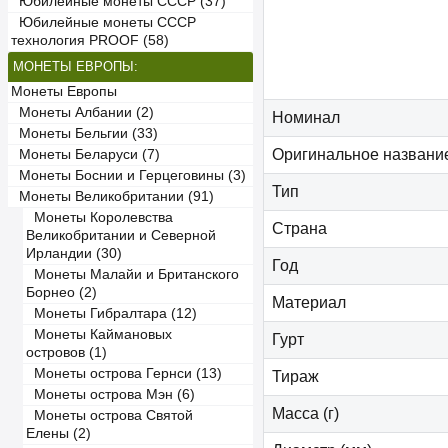
Юбилейные монеты СССР (37)
Юбилейные монеты СССР
технология PROOF (58)
МОНЕТЫ ЕВРОПЫ:
Монеты Европы
Монеты Албании (2)
Номинал
Монеты Бельгии (33)
Оригинальное названи
Монеты Беларуси (7)
Монеты Боснии и Герцеговины (3)
Тип
Монеты Великобритании (91)
Монеты Королевства
Страна
Великобритании и Северной
Ирландии (30)
Год
Монеты Малайи и Британского
Борнео (2)
Материал
Монеты Гибралтара (12)
Монеты Каймановых
Гурт
островов (1)
Монеты острова Гернси (13)
Тираж
Монеты острова Мэн (6)
Масса (г)
Монеты острова Святой
Елены (2)