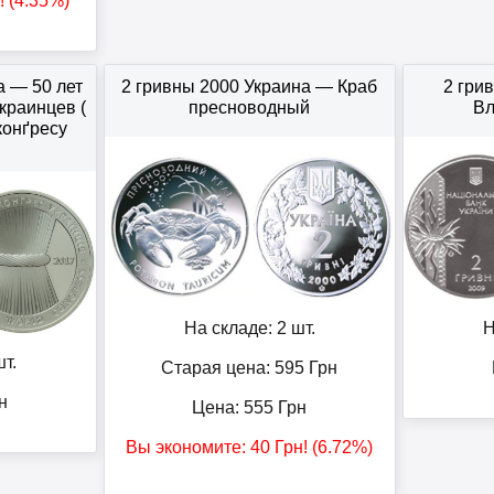
! (4.35%)
а — 50 лет
2 гривны 2000 Украина — Краб
2 гри
краинцев (
пресноводный
Вл
конґресу
На складе: 2 шт.
Н
т.
Старая цена: 595
Грн
н
Цена:
555
Грн
Вы экономите:
40
Грн
! (6.72%)