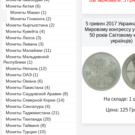
Вы экономите:
5
Грн
Монеты Китая (6)
Монеты Макао (1)
Монеты Гонконга (2)
5 гривен 2017 Украин
Монеты Кыргызстана (2)
Мировому конгрессу у
Монеты Кувейта (4)
50 років Світовому 
Монеты Лаоса (3)
українців)
Монеты Ливана (3)
Монеты Малайзии (11)
Монеты Мальдивской
Республики (1)
Монеты Непала (12)
Монеты ОАЭ (1)
Монеты Омана (6)
Монеты Пакистана (4)
Монеты Саудовской Аравии (8)
На складе: 1 ш
Монеты Северной Кореи (14)
Монеты Сингапура (4)
Цена:
125
Гр
Монеты Таджикистана (21)
Монеты Таиланда (20)
Монеты Тайваня (8)
Монеты Турции (10)