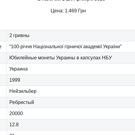
Цена:
1.469
Грн
2 гривны
е
“100-річчя Національної гірничої академії України”
Юбилейные монеты Украины в капсулах НБУ
Украина
1999
Нейзильбер
Ребристый
20000
12.8