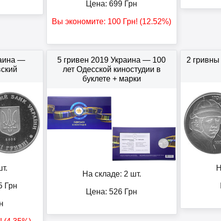
Цена:
699
Грн
Вы экономите:
100
Грн
! (12.52%)
раина —
5 гривен 2019 Украина — 100
2 гривны
ский
лет Одесской киностудии в
буклете + марки
т.
Н
На складе: 2 шт.
5
Грн
Цена:
526
Грн
н