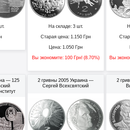
т.
На складе: 3 шт.
Н
н
Старая цена: 1.150
Грн
Стар
Цена:
1.050
Грн
Вы экономите:
100
Грн
! (8.70%)
Вы эконо
ина — 125
2 гривны 2005 Украина —
2 гри
вский
Сергей Всехсвятский
В
нститут