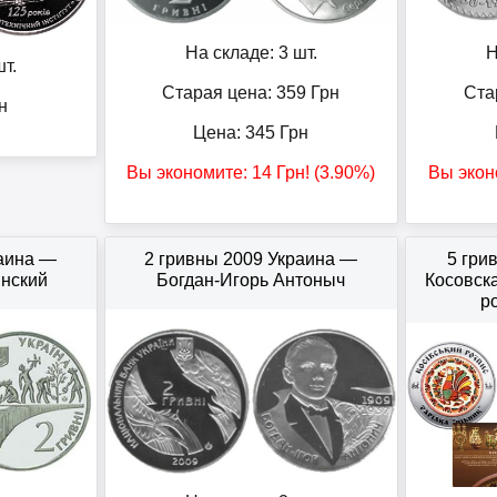
На складе: 3 шт.
Н
т.
Старая цена: 359
Грн
Ста
н
Цена:
345
Грн
Вы экономите:
14
Грн
! (3.90%)
Вы экон
раина —
2 гривны 2009 Украина —
5 гри
нский
Богдан-Игорь Антоныч
Косовска
р