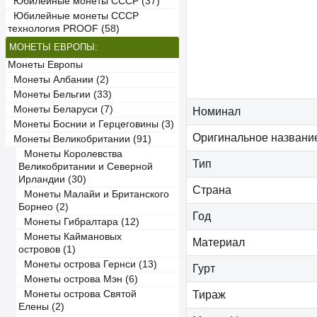
Юбилейные монеты СССР (37)
Юбилейные монеты СССР
технология PROOF (58)
МОНЕТЫ ЕВРОПЫ:
Монеты Европы
Монеты Албании (2)
Монеты Бельгии (33)
Монеты Беларуси (7)
Номинал
Монеты Боснии и Герцеговины (3)
Оригинальное названи
Монеты Великобритании (91)
Монеты Королевства
Тип
Великобритании и Северной
Ирландии (30)
Страна
Монеты Малайи и Британского
Борнео (2)
Год
Монеты Гибралтара (12)
Монеты Каймановых
Материал
островов (1)
Монеты острова Гернси (13)
Гурт
Монеты острова Мэн (6)
Монеты острова Святой
Тираж
Елены (2)