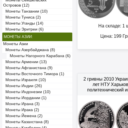
Монеты Сейшельских
Островов (12)
Монеты Танзании (10)
Монеты Туниса (2)
Монеты Уганды (14)
На складе: 1 ш
Монеты Эритреи (6)
Цена:
199
Гр
МОНЕТЫ АЗИИ:
Монеты Азии
Монеты Азербайджана (8)
Монеты Нагорного Карабаха (6)
Монеты Армении (13)
Монеты Афганистана (9)
Монеты Восточного Тимора (1)
2 гривны 2010 Укра
Монеты Израиля (10)
лет НТУ Харько
Монеты Индии (26)
политехнический и
Монеты Индонезии (10)
Монеты Иордании (1)
Монеты Ирана (3)
Монеты Ирака (2)
Монеты Йемена (2)
Монеты Казахстана (8)
Монеты Камбоджи (4)