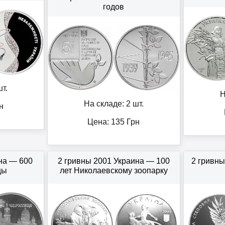
годов
т.
Н
На складе: 2 шт.
н
Цена:
135
Грн
на — 600
2 гривны 2001 Украина — 100
2 гривны
цы
лет Николаевскому зоопарку