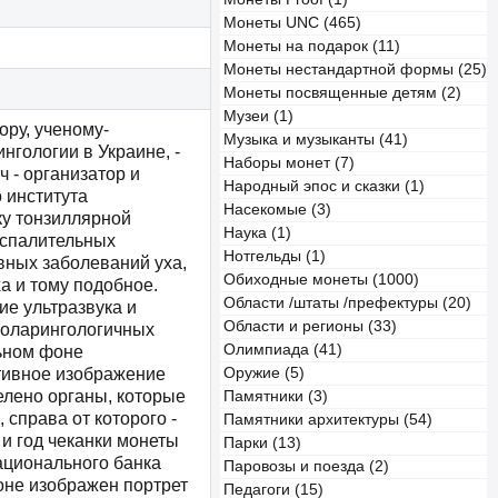
Монеты UNC (465)
Монеты на подарок (11)
Монеты нестандартной формы (25)
Монеты посвященные детям (2)
Музеи (1)
ру, ученому-
Музыка и музыканты (41)
нгологии в Украине, -
Наборы монет (7)
 - организатор и
Народный эпос и сказки (1)
 института
Насекомые (3)
ку тонзиллярной
Наука (1)
оспалительных
Нотгельды (1)
вных заболеваний уха,
Обиходные монеты (1000)
а и тому подобное.
Области /штаты /префектуры (20)
е ультразвука и
Области и регионы (33)
ноларингологичных
Олимпиада (41)
ьном фоне
тивное изображение
Оружие (5)
елено органы, которые
Памятники (3)
, справа от которого -
Памятники архитектуры (54)
и год чеканки монеты
Парки (13)
ационального банка
Паровозы и поезда (2)
оне изображен портрет
Педагоги (15)