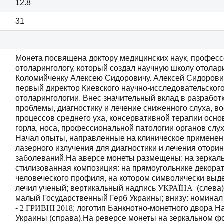
12.8
31
Монета посвящена доктору медицинских наук, профессо
отоларингологу, который создал научную школу отолари
Коломийченку Алексею Сидоровичу. Алексей Сидорович
первый директор Киевского научно-исследовательского
отоларингологии. Внес значительный вклад в разработ
проблемы, диагностику и лечение сниженного слуха, в
процессов среднего уха, консервативной терапии осно
горла, носа, профессиональной патологии органов слух
Начал опыты, направленные на клиническое применени
лазерного излучения для диагностики и лечения отори
заболеваний.На аверсе монеты размещены: на зеркал
стилизованная композиция: на прямоугольнике декора
человеческого профиля, на котором символически выд
лечил ученый; вертикальный надпись
УКРАЇНА
(слева)
малый Государственный Герб Украины; внизу: номинал 
-
2 ГРИВНІ 2018
; логотип Банкнотно-монетного двора Н
Украины (справа).На реверсе монеты на зеркальном ф