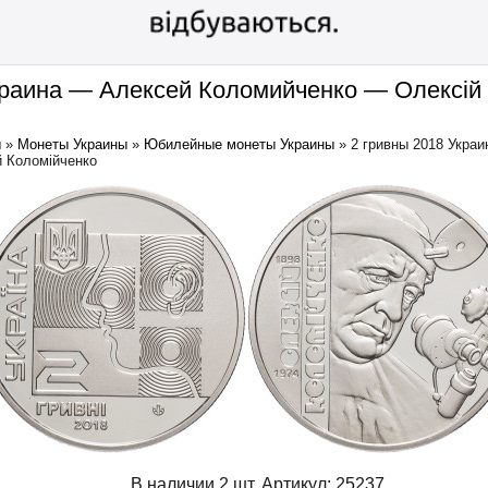
краина — Алексей Коломийченко — Олексій
ы
»
Монеты Украины
»
Юбилейные монеты Украины
»
2 гривны 2018 Украи
й Коломійченко
В наличии 2 шт.
Артикул:
25237