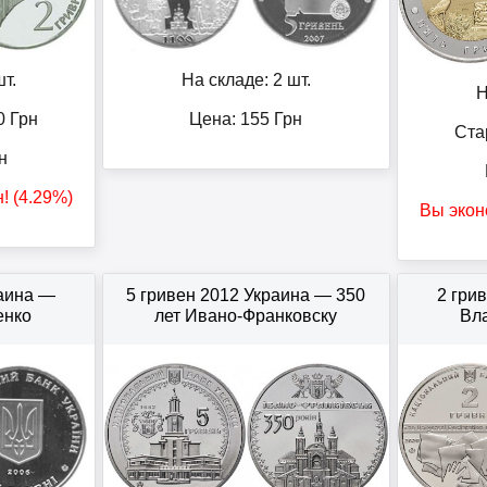
т.
На складе: 2 шт.
Н
0
Грн
Цена:
155
Грн
Ста
н
н
! (4.29%)
Вы экон
раина —
5 гривен 2012 Украина — 350
2 гри
енко
лет Ивано-Франковску
Вл