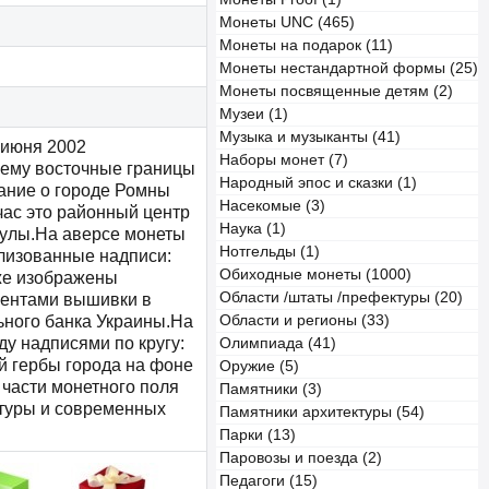
Монеты UNC (465)
Монеты на подарок (11)
Монеты нестандартной формы (25)
Монеты посвященные детям (2)
Музеи (1)
Музыка и музыканты (41)
 июня 2002
Наборы монет (7)
шему восточные границы
Народный эпос и сказки (1)
ание о городе Ромны
Насекомые (3)
час это районный центр
Наука (1)
Сулы.На аверсе монеты
Нотгельды (1)
лизованные надписи:
Обиходные монеты (1000)
кже изображены
Области /штаты /префектуры (20)
ментами вышивки в
ьного банка Украины.На
Области и регионы (33)
ду надписями по кругу:
Олимпиада (41)
 гербы города на фоне
Оружие (5)
 части монетного поля
Памятники (3)
туры и современных
Памятники архитектуры (54)
Парки (13)
Паровозы и поезда (2)
Педагоги (15)