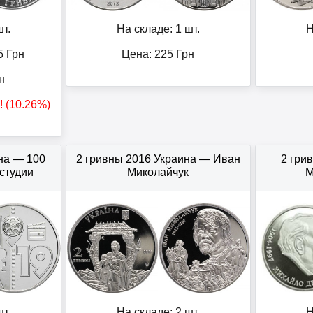
т.
На складе: 1 шт.
Н
5
Грн
Цена:
225
Грн
н
! (10.26%)
на — 100
2 гривны 2016 Украина — Иван
2 гри
студии
Миколайчук
М
т.
На складе: 2 шт.
Н