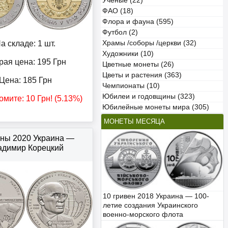
Учёные (22)
ФАО (18)
Флора и фауна (595)
Футбол (2)
а складе: 1 шт.
Храмы /соборы /церкви (32)
Художники (10)
рая цена: 195
Грн
Цветные монеты (26)
Цветы и растения (363)
Цена:
185
Грн
Чемпионаты (10)
Юбилеи и годовщины (323)
омите:
10
Грн
! (5.13%)
Юбилейные монеты мира (305)
МОНЕТЫ МЕСЯЦА
вны 2020 Украина —
адимир Корецкий
10 гривен 2018 Украина — 100-
летие создания Украинского
военно-морского флота