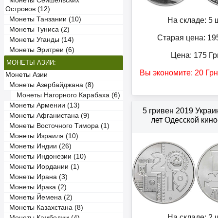
Монеты Сейшельских
Островов (12)
Монеты Танзании (10)
На складе: 5 ш
Монеты Туниса (2)
Старая цена: 19
Монеты Уганды (14)
Монеты Эритреи (6)
Цена:
175
Гр
МОНЕТЫ АЗИИ:
Вы экономите:
20
Грн
Монеты Азии
Монеты Азербайджана (8)
Монеты Нагорного Карабаха (6)
Монеты Армении (13)
5 гривен 2019 Украи
Монеты Афганистана (9)
лет Одесской кино
Монеты Восточного Тимора (1)
Монеты Израиля (10)
Монеты Индии (26)
Монеты Индонезии (10)
Монеты Иордании (1)
Монеты Ирана (3)
Монеты Ирака (2)
Монеты Йемена (2)
Монеты Казахстана (8)
На складе: 2 ш
Монеты Камбоджи (4)