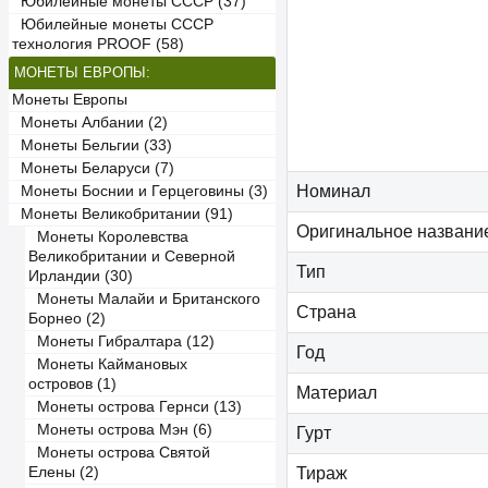
Юбилейные монеты СССР (37)
Юбилейные монеты СССР
технология PROOF (58)
МОНЕТЫ ЕВРОПЫ:
Монеты Европы
Монеты Албании (2)
Монеты Бельгии (33)
Монеты Беларуси (7)
Номинал
Монеты Боснии и Герцеговины (3)
Монеты Великобритании (91)
Оригинальное названи
Монеты Королевства
Великобритании и Северной
Тип
Ирландии (30)
Монеты Малайи и Британского
Страна
Борнео (2)
Монеты Гибралтара (12)
Год
Монеты Каймановых
островов (1)
Материал
Монеты острова Гернси (13)
Монеты острова Мэн (6)
Гурт
Монеты острова Святой
Елены (2)
Тираж