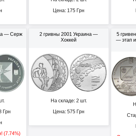
н
Цена:
175
Грн
на — Серж
2 гривны 2001 Украина —
5 гриве
Хоккей
— этап 
т.
На складе: 2 шт.
Н
8
Грн
Цена:
575
Грн
Ста
н
н
! (7.74%)