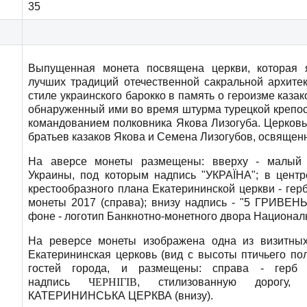
35
Выпущенная монета посвящена церкви, которая 
лучших традиций отечественной сакральной архите
стиле украинского барокко в память о героизме казак
обнаруженный ими во время штурма турецкой крепост
командованием полковника Якова Лизогуба. Церковь
братьев казаков Якова и Семена Лизогубов, освященн
На аверсе монеты размещены: вверху - малый 
Украины, под которым надпись "УКРАЇНА"; в центр
крестообразного плана Екатерининской церкви - герб
монеты 2017 (справа); внизу надпись - "5 ГРИВЕНЬ
фоне - логотип Банкнотно-монетного двора Национал
На реверсе монеты изображена одна из визитных
Екатерининская церковь (вид с высоты птичьего пол
гостей города, и размещены: справа - герб 
надпись
ЧЕРНІГІВ
, стилизованную дорогу,
КАТЕРИНИНСЬКА ЦЕРКВА (внизу).