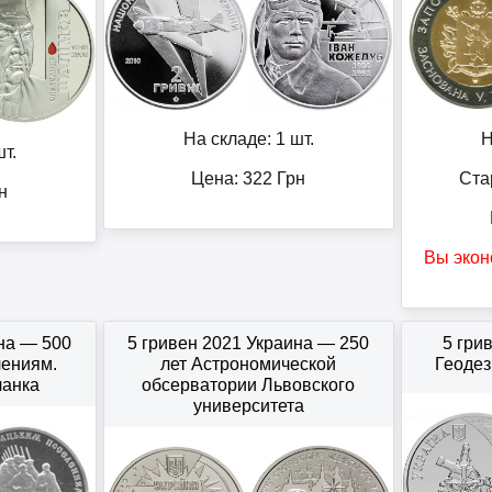
На складе: 1 шт.
Н
т.
Цена:
322
Грн
Ста
н
Вы экон
на — 500
5 гривен 2021 Украина — 250
5 гри
лениям.
лет Астрономической
Геодез
ланка
обсерватории Львовского
университета