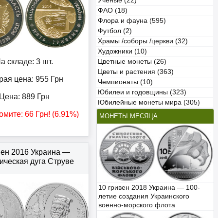
Учёные (22)
ФАО (18)
Флора и фауна (595)
Футбол (2)
Храмы /соборы /церкви (32)
Художники (10)
а складе: 3 шт.
Цветные монеты (26)
Цветы и растения (363)
рая цена: 955
Грн
Чемпионаты (10)
Юбилеи и годовщины (323)
Цена:
889
Грн
Юбилейные монеты мира (305)
омите:
66
Грн
! (6.91%)
МОНЕТЫ МЕСЯЦА
вен 2016 Украина —
ическая дуга Струве
10 гривен 2018 Украина — 100-
летие создания Украинского
военно-морского флота