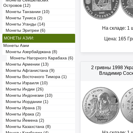
Монеты Сейшельских
Островов (12)
Монеты Танзании (10)
Монеты Туниса (2)
Монеты Уганды (14)
На складе: 1 ш
Монеты Эритреи (6)
МОНЕТЫ АЗИИ:
Цена:
165
Гр
Монеты Азии
Монеты Азербайджана (8)
Монеты Нагорного Карабаха (6)
Монеты Армении (13)
2 гривны 1998 Ук
Монеты Афганистана (9)
Владимир Сос
Монеты Восточного Тимора (1)
Монеты Израиля (10)
Монеты Индии (26)
Монеты Индонезии (10)
Монеты Иордании (1)
Монеты Ирана (3)
Монеты Ирака (2)
Монеты Йемена (2)
Монеты Казахстана (8)
На складе: 1 ш
Монеты Камбоджи (4)