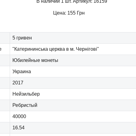
В наличии 1 шт.
Артикул:
16159
Цена:
155
Грн
5 гривен
е
"Катерининська церква в м. Чернігові"
Юбилейные монеты
Украина
2017
Нейзильбер
Ребристый
40000
16.54