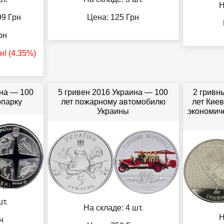
Н
99
Грн
Цена:
125
Грн
рн
н
! (4.35%)
ина — 100
5 гривен 2016 Украина — 100
2 гривн
опарку
лет пожарному автомобилю
лет Кие
Украины
экономич
т.
На складе: 4 шт.
Н
н