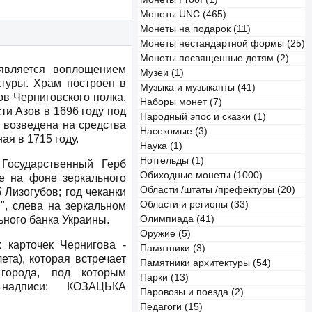
Монеты UNC (465)
Монеты на подарок (11)
Монеты нестандартной формы (25)
Монеты посвященные детям (2)
является воплощением
Музеи (1)
ктуры. Храм построен в
Музыка и музыканты (41)
ов Черниговского полка,
Наборы монет (7)
и Азов в 1696 году под
Народный эпос и сказки (1)
 возведена на средства
Насекомые (3)
ая в 1715 году.
Наука (1)
Нотгельды (1)
Государственный Герб
Обиходные монеты (1000)
е на фоне зеркального
Области /штаты /префектуры (20)
 Лизогубов; год чеканки
Области и регионы (33)
", слева на зеркальном
ьного банка Украины.
Олимпиада (41)
Оружие (5)
 карточек Чернигова -
Памятники (3)
ета), которая встречает
Памятники архитектуры (54)
города, под которым
Парки (13)
 надписи: КОЗАЦЬКА
Паровозы и поезда (2)
Педагоги (15)