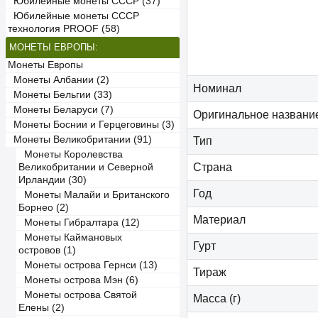
Юбилейные монеты СССР (37)
Юбилейные монеты СССР
технология PROOF (58)
МОНЕТЫ ЕВРОПЫ:
Монеты Европы
Монеты Албании (2)
Номинал
Монеты Бельгии (33)
Монеты Беларуси (7)
Оригинальное названи
Монеты Боснии и Герцеговины (3)
Монеты Великобритании (91)
Тип
Монеты Королевства
Страна
Великобритании и Северной
Ирландии (30)
Год
Монеты Малайи и Британского
Борнео (2)
Материал
Монеты Гибралтара (12)
Монеты Каймановых
Гурт
островов (1)
Монеты острова Гернси (13)
Тираж
Монеты острова Мэн (6)
Монеты острова Святой
Масса (г)
Елены (2)