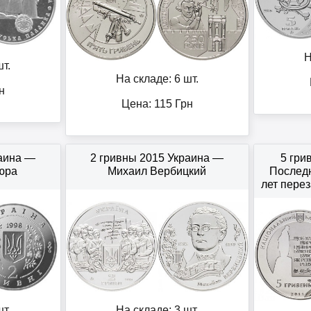
Н
т.
На складе: 6 шт.
н
Цена:
115
Грн
раина —
2 гривны 2015 Украина —
5 гри
юра
Михаил Вербицкий
Последн
лет пере
т.
На складе: 3 шт.