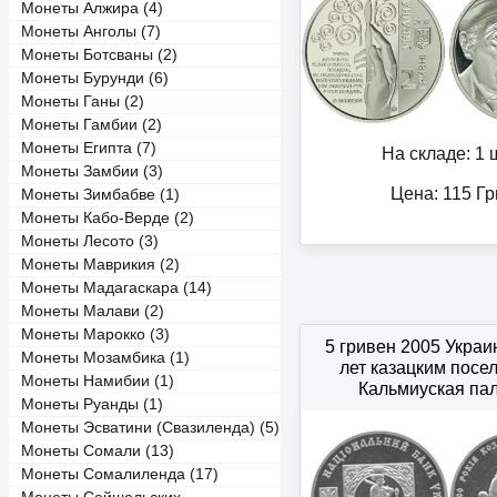
Монеты Алжира (4)
Монеты Анголы (7)
Монеты Ботсваны (2)
Монеты Бурунди (6)
Монеты Ганы (2)
Монеты Гамбии (2)
Монеты Египта (7)
На складе: 1 ш
Монеты Замбии (3)
Цена:
115
Гр
Монеты Зимбабве (1)
Монеты Кабо-Верде (2)
Монеты Лесото (3)
Монеты Маврикия (2)
Монеты Мадагаскара (14)
Монеты Малави (2)
Монеты Марокко (3)
5 гривен 2005 Украи
Монеты Мозамбика (1)
лет казацким посе
Монеты Намибии (1)
Кальмиуская па
Монеты Руанды (1)
Монеты Эсватини (Свазиленда) (5)
Монеты Сомали (13)
Монеты Сомалиленда (17)