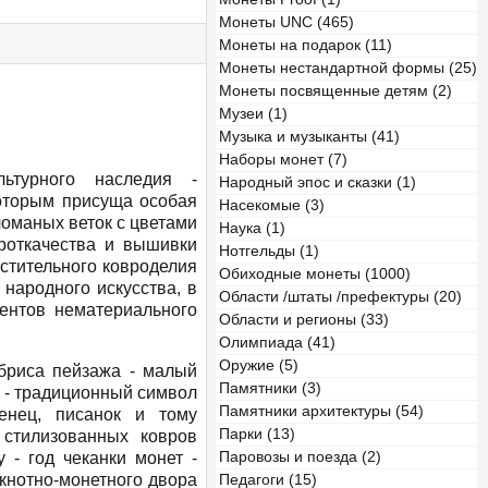
Монеты UNC (465)
Монеты на подарок (11)
Монеты нестандартной формы (25)
Монеты посвященные детям (2)
Музеи (1)
Музыка и музыканты (41)
Наборы монет (7)
ьтурного наследия -
Народный эпос и сказки (1)
оторым присуща особая
Насекомые (3)
ломаных веток с цветами
Наука (1)
вроткачества и вышивки
Нотгельды (1)
астительного ковроделия
Обиходные монеты (1000)
народного искусства, в
Области /штаты /префектуры (20)
ентов нематериального
Области и регионы (33)
Олимпиада (41)
Оружие (5)
бриса пейзажа - малый
Памятники (3)
и - традиционный символ
Памятники архитектуры (54)
тенец, писанок и тому
Парки (13)
 стилизованных ковров
 - год чеканки монет -
Паровозы и поезда (2)
нкнотно-монетного двора
Педагоги (15)