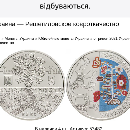
краина — Решетиловское ковроткачество
ы
»
Монеты Украины
»
Юбилейные монеты Украины
»
5 гривен 2021 Украи
качество
В наличии 4 шт.
Артикул:
53482