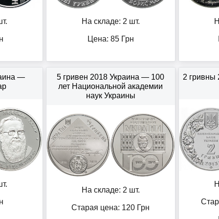
т.
На складе: 2 шт.
Н
н
Цена:
85
Грн
раина —
5 гривен 2018 Украина — 100
2 гривны
ар
лет Национальной академии
наук Украины
т.
Н
На складе: 2 шт.
н
Стар
Старая цена: 120
Грн