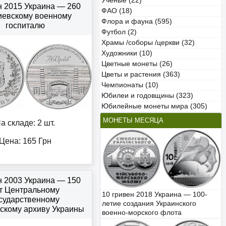
Учёные (22)
н 2015 Украина — 260
ФАО (18)
иевскому военному
Флора и фауна (595)
госпиталю
Футбол (2)
Храмы /соборы /церкви (32)
Художники (10)
Цветные монеты (26)
Цветы и растения (363)
Чемпионаты (10)
Юбилеи и годовщины (323)
Юбилейные монеты мира (305)
МОНЕТЫ МЕСЯЦА
а складе: 2 шт.
Цена:
165
Грн
н 2003 Украина — 150
т Центральному
10 гривен 2018 Украина — 100-
сударственному
летие создания Украинского
скому архиву Украины
военно-морского флота