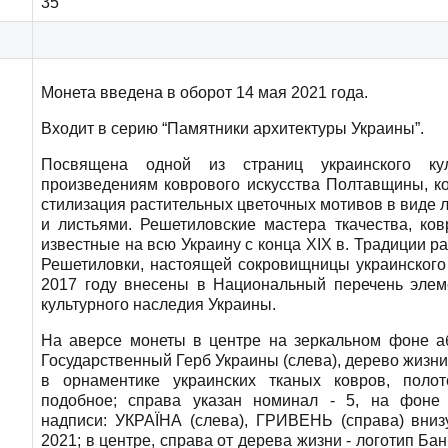
35
Монета введена в оборот 14 мая 2021 года.
Входит в серию “Памятники архитектуры Украины”.
Посвящена одной из страниц украинского кул
произведениям коврового искусства Полтавщины, к
стилизация растительных цветочных мотивов в виде 
и листьями. Решетиловские мастера ткачества, ко
известные на всю Украину с конца XIX в. Традиции р
Решетиловки, настоящей сокровищницы украинского 
2017 году внесены в Национальный перечень элем
культурного наследия Украины.
На аверсе монеты в центре на зеркальном фоне а
Государственный Герб Украины (слева), дерево жизн
в орнаментике украинских тканых ковров, поло
подобное; справа указан номинал - 5, на фоне
надписи: УКРАЇНА (слева), ГРИВЕНЬ (справа) внизу
2021; в центре, справа от дерева жизни - логотип Ба