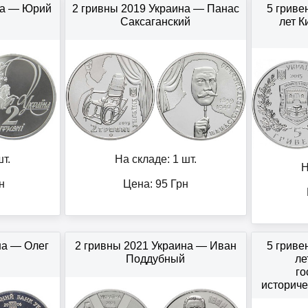
на — Юрий
2 гривны 2019 Украина — Панас
5 гриве
Саксаганский
лет К
т.
На складе: 1 шт.
Н
н
Цена:
95
Грн
на — Олег
2 гривны 2021 Украина — Иван
5 гриве
Поддубный
ле
го
историче