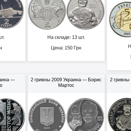
т.
На складе: 13 шт.
Н
н
Цена:
150
Грн
раина —
2 гривны 2009 Украина — Борис
2 гривны
о
Мартос