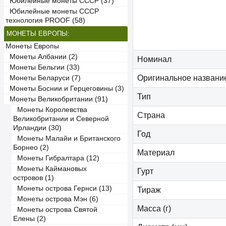
Юбилейные монеты СССР (37)
Юбилейные монеты СССР
технология PROOF (58)
МОНЕТЫ ЕВРОПЫ:
Монеты Европы
Монеты Албании (2)
Номинал
Монеты Бельгии (33)
Оригинальное названи
Монеты Беларуси (7)
Монеты Боснии и Герцеговины (3)
Тип
Монеты Великобритании (91)
Монеты Королевства
Страна
Великобритании и Северной
Ирландии (30)
Год
Монеты Малайи и Британского
Борнео (2)
Материал
Монеты Гибралтара (12)
Монеты Каймановых
Гурт
островов (1)
Монеты острова Гернси (13)
Тираж
Монеты острова Мэн (6)
Масса (г)
Монеты острова Святой
Елены (2)