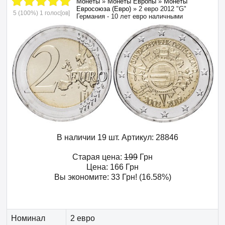
Монеты
»
Монеты Европы
»
Монеты
Евросоюза (Евро)
»
2 евро 2012 "G"
5
(100%)
1
голос[ов]
Германия - 10 лет евро наличными
В наличии 19 шт.
Артикул:
28846
Старая цена:
199
Грн
Цена:
166
Грн
Вы экономите:
33
Грн
! (16.58%)
Номинал
2 евро