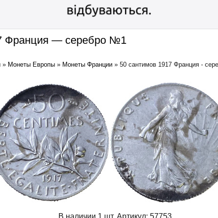
17 Франция — серебро №1
ы
»
Монеты Европы
»
Монеты Франции
»
50 сантимов 1917 Франция - сер
В наличии 1 шт.
Артикул:
57753