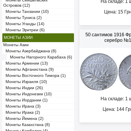
Монеты Сейшельских
На складе: 1 ш
Островов (12)
Монеты Танзании (10)
Цена:
15
Гр
Монеты Туниса (2)
Монеты Уганды (14)
Монеты Эритреи (6)
50 сантимов 1916 Ф
МОНЕТЫ АЗИИ:
серебро №
Монеты Азии
Монеты Азербайджана (8)
Монеты Нагорного Карабаха (6)
Монеты Армении (13)
Монеты Афганистана (9)
Монеты Восточного Тимора (1)
Монеты Израиля (10)
Монеты Индии (26)
Монеты Индонезии (10)
На складе: 1 ш
Монеты Иордании (1)
Монеты Ирана (3)
Цена:
144
Гр
Монеты Ирака (2)
Монеты Йемена (2)
Монеты Казахстана (8)
Монеты Камбоджи (4)