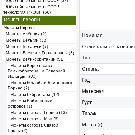
Юбилейные монеты СССР (37)
Юбилейные монеты СССР
технология PROOF (58)
МОНЕТЫ ЕВРОПЫ:
Монеты Европы
Монеты Албании (2)
Номинал
Монеты Бельгии (33)
Оригинальное названи
Монеты Беларуси (7)
Монеты Боснии и Герцеговины (3)
Тип
Монеты Великобритании (91)
Монеты Королевства
Страна
Великобритании и Северной
Ирландии (30)
Год
Монеты Малайи и Британского
Борнео (2)
Материал
Монеты Гибралтара (12)
Монеты Каймановых
Гурт
островов (1)
Монеты острова Гернси (13)
Тираж
Монеты острова Мэн (6)
Масса (г)
Монеты острова Святой
Елены (2)