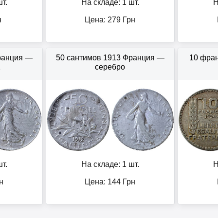
т.
На складе: 1 шт.
Н
н
Цена:
279
Грн
ранция —
50 сантимов 1913 Франция —
10 фра
1
серебро
т.
На складе: 1 шт.
Н
н
Цена:
144
Грн